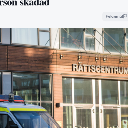
person skadad
Felanmäl