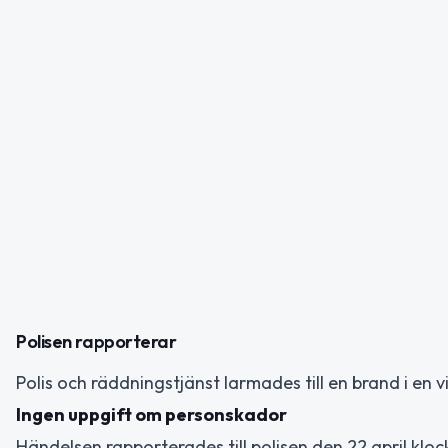
Polisen rapporterar
Polis och räddningstjänst larmades till en brand i en vil
Ingen uppgift om personskador
Händelsen rapporterades till polisen den 22 april klo