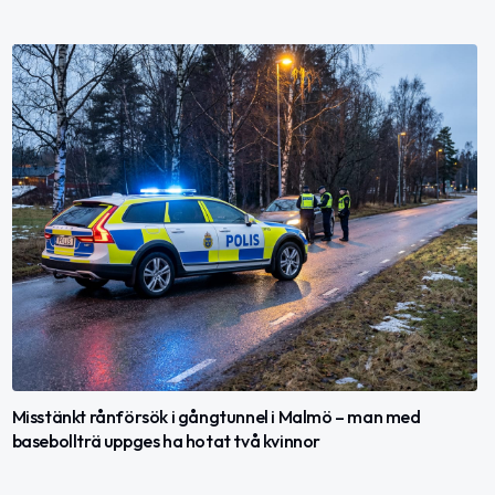
Misstänkt rånförsök i gångtunnel i Malmö – man med
basebollträ uppges ha hotat två kvinnor