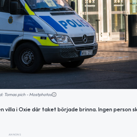
ild: Tomas pich - Mostphotos
 en villa i Oxie där taket började brinna. Ingen person
ANNONS