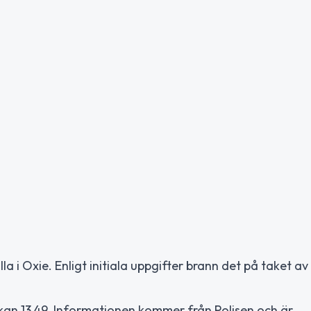
la i Oxie. Enligt initiala uppgifter brann det på taket av 
ckan 13.49. Informationen kommer från Polisen och är