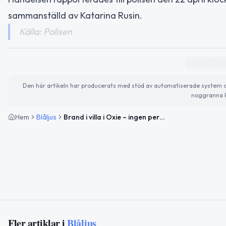
sammanställd av Katarina Rusin.
Källa: Polisen
Den här artikeln har producerats med stöd av automatiserade system och 
noggranna k
Hem
Blåljus
Brand i villa i Oxie – ingen person skadad
Fler artiklar i
Blåljus