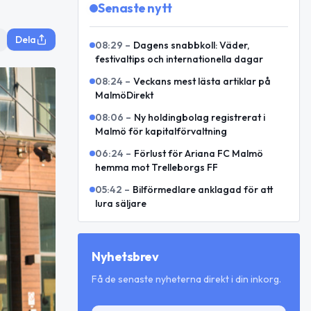
Senaste nytt
Dela
08:29
–
Dagens snabbkoll: Väder,
festivaltips och internationella dagar
08:24
–
Veckans mest lästa artiklar på
MalmöDirekt
08:06
–
Ny holdingbolag registrerat i
Malmö för kapitalförvaltning
06:24
–
Förlust för Ariana FC Malmö
hemma mot Trelleborgs FF
05:42
–
Bilförmedlare anklagad för att
lura säljare
Nyhetsbrev
Få de senaste nyheterna direkt i din inkorg.