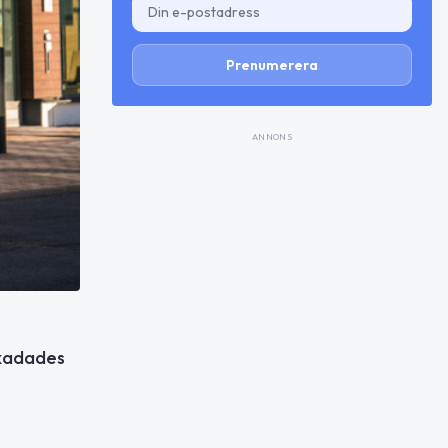
Prenumerera
ANNONS
 skadades