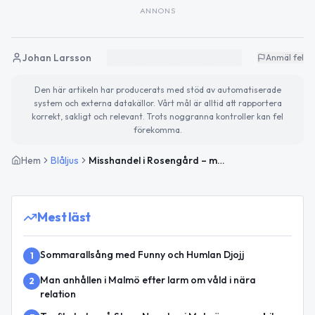
ANNONS
Johan Larsson
Anmäl fel
Den här artikeln har producerats med stöd av automatiserade
system och externa datakällor. Vårt mål är alltid att rapportera
korrekt, sakligt och relevant. Trots noggranna kontroller kan fel
förekomma.
Hem
Blåljus
Misshandel i Rosengård – man i 35-årsåldern slagen
Mest läst
Sommarallsång med Funny och Humlan Djojj
1
Man anhållen i Malmö efter larm om våld i nära
2
relation