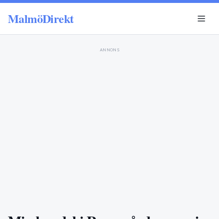
MalmöDirekt
ANNONS