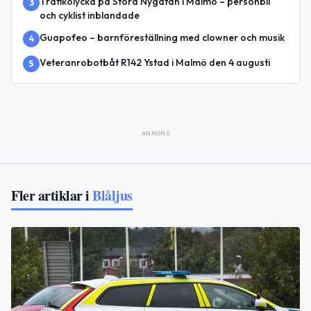
Trafikolycka på Stora Nygatan i Malmö – personbil
3
och cyklist inblandade
Guapofeo – barnföreställning med clowner och musik
4
Veteranrobotbåt R142 Ystad i Malmö den 4 augusti
5
ANNONS
Fler artiklar i
Blåljus