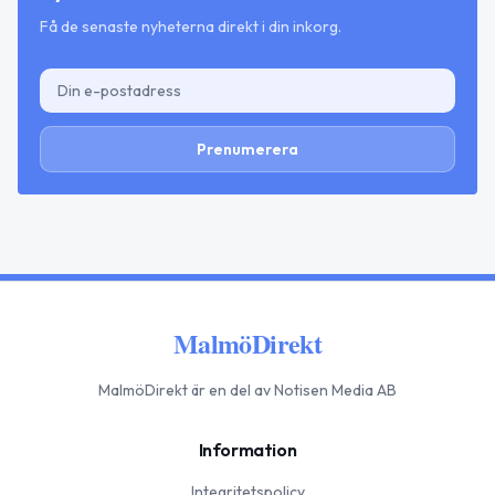
Få de senaste nyheterna direkt i din inkorg.
Prenumerera
MalmöDirekt
MalmöDirekt
är en del av Notisen Media AB
Information
Integritetspolicy