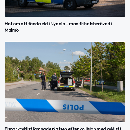
Hot om att tända eld i Nydala – man frihetsberövad i
Malmö
Elsparkcyklist lämnade platsen efter kollision med cyklist i