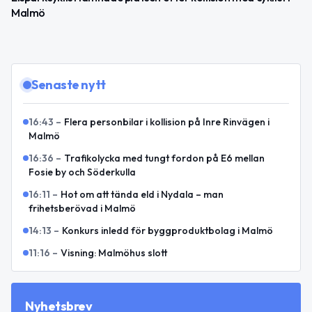
Malmö
Senaste nytt
16:43
–
Flera personbilar i kollision på Inre Rinvägen i
Malmö
16:36
–
Trafikolycka med tungt fordon på E6 mellan
Fosie by och Söderkulla
16:11
–
Hot om att tända eld i Nydala – man
frihetsberövad i Malmö
14:13
–
Konkurs inledd för byggproduktbolag i Malmö
11:16
–
Visning: Malmöhus slott
Nyhetsbrev