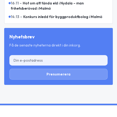
16:11
–
Hot om att tända eld i Nydala – man
frihetsberövad i Malmö
14:13
–
Konkurs inledd för byggproduktbolag i Malmö
Nyhetsbrev
Få de senaste nyheterna direkt i din inkorg.
Prenumerera