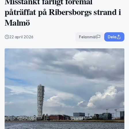
Misstänkt farligt föremål
påträffat på Ribersborgs strand i
Malmö
22 april 2026
Felanmäl
Dela