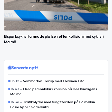
Elsparkcyklist lämnade platsen efter kollision med cyklist i
Malmö
Senaste nytt
05:12
–
Sommarlov i Torup med Clownen Cito
16:43
–
Flera personbilar i kollision på Inre Rinvägen i
Malmö
16:36
–
Trafikolycka med tungt fordon på E6 mellan
Fosie by och Söderkulla