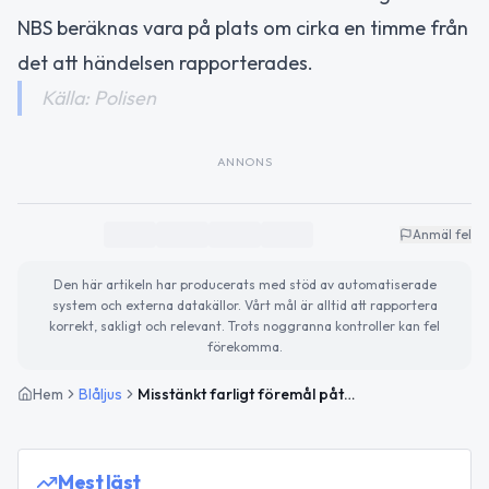
NBS beräknas vara på plats om cirka en timme från
det att händelsen rapporterades.
Källa: Polisen
ANNONS
Anmäl fel
Den här artikeln har producerats med stöd av automatiserade
system och externa datakällor. Vårt mål är alltid att rapportera
korrekt, sakligt och relevant. Trots noggranna kontroller kan fel
förekomma.
Hem
Blåljus
Misstänkt farligt föremål påträffat på Ribersborgs strand i Malmö
Mest läst