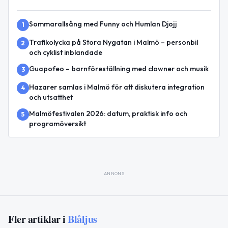
Sommarallsång med Funny och Humlan Djojj
1
Trafikolycka på Stora Nygatan i Malmö – personbil
2
och cyklist inblandade
Guapofeo – barnföreställning med clowner och musik
3
Hazarer samlas i Malmö för att diskutera integration
4
och utsatthet
Malmöfestivalen 2026: datum, praktisk info och
5
programöversikt
ANNONS
Fler artiklar i
Blåljus