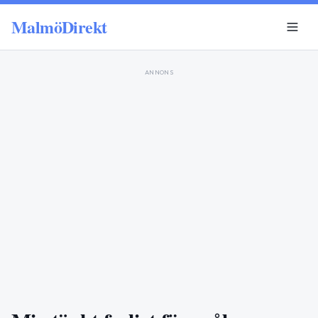
MalmöDirekt
ANNONS