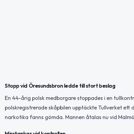
Stopp vid Öresundsbron ledde till stort beslag
En 44-årig polsk medborgare stoppades i en tullkont
polskregistrerade skåpbilen upptäckte Tullverket ett
narkotika fanns gömda. Mannen åtalas nu vid Malmö 
Misstankar vid kontrollen