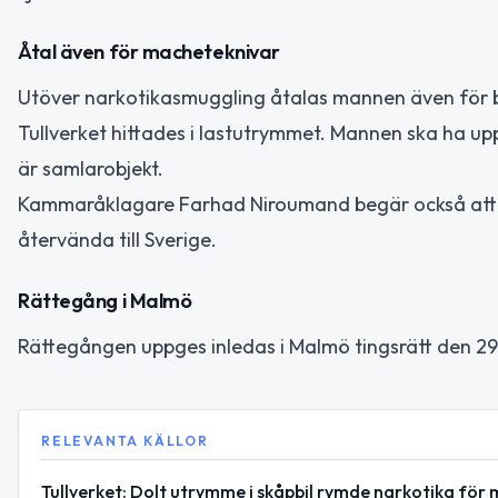
Åtal även för macheteknivar
Utöver narkotikasmuggling åtalas mannen även för b
Tullverket hittades i lastutrymmet. Mannen ska ha upp
är samlarobjekt.
Kammaråklagare Farhad Niroumand begär också att ma
återvända till Sverige.
Rättegång i Malmö
Rättegången uppges inledas i Malmö tingsrätt den 29
RELEVANTA KÄLLOR
Tullverket: Dolt utrymme i skåpbil rymde narkotika för m