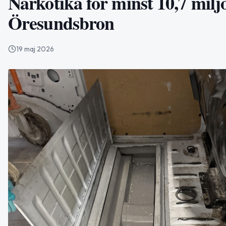
Narkotika för minst 10,7 miljo
Öresundsbron
19 maj 2026