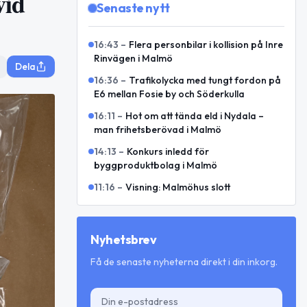
vid
Senaste nytt
16:43
–
Flera personbilar i kollision på Inre
Rinvägen i Malmö
Dela
16:36
–
Trafikolycka med tungt fordon på
E6 mellan Fosie by och Söderkulla
16:11
–
Hot om att tända eld i Nydala –
man frihetsberövad i Malmö
14:13
–
Konkurs inledd för
byggproduktbolag i Malmö
11:16
–
Visning: Malmöhus slott
Nyhetsbrev
Få de senaste nyheterna direkt i din inkorg.