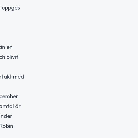
n uppges
vän en
h blivit
ontakt med
december
amtal är
under
 Robin