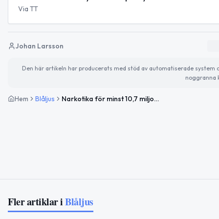
Via TT
Johan Larsson
Den här artikeln har producerats med stöd av automatiserade system och 
noggranna k
Hem
Blåljus
Narkotika för minst 10,7 miljoner hittad i lönnfack i skåpbil vid Öresundsbron
Fler artiklar i
Blåljus