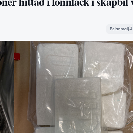
ner hittad i lönnfack i skåpbil 
Felanmäl