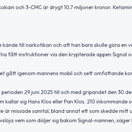
 kokain och 3-CMC är drygt 10,7 miljoner kronor. Ketami
e kände till narkotikan och att han bara skulle göra en 
 ha fått instruktioner via den krypterade appen Signal oc
rket gått igenom mannens mobil och sett omfattande k
r perioden 29 juni 2025 till och med gripandet den 30 
 kallar sig Hans Klos eller Pan Klos. 210 inkommande s
e är missade samtal, bland annat ett som skedde mitt 
avslöja vem som döljer sig bakom Signal-namnen, säger