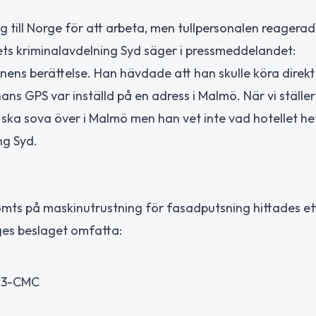
g till Norge för att arbeta, men tullpersonalen reagera
ets kriminalavdelning Syd säger i pressmeddelandet:
nens berättelse. Han hävdade att han skulle köra direkt t
s GPS var inställd på en adress i Malmö. När vi ställer
 ska sova över i Malmö men han vet inte vad hotellet he
ng Syd.
tömts på maskinutrustning för fasadputsning hittades et
ges beslaget omfatta:
n 3-CMC