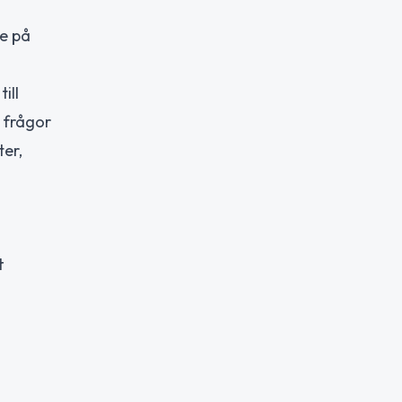
de på
ill
 frågor
ter,
t