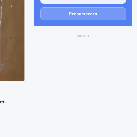
Prenumerera
ANNONS
er.