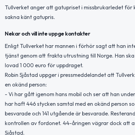
Tullverket anger att gatupriset i missbrukarledet för
sakna känt gatupris.
Nekar och vill inte uppge kontakter
Enligt Tullverket har mannen i förhör sagt att han int
tjänst genom att frakta utrustning till Norge. Han ska
lovad 1 000 euro för uppdraget.
Robin Sjåstad uppger i pressmeddelandet att Tullve
en okänd person:
- Vi har gått igenom hans mobil och ser att han unde
har haft 446 stycken samtal med en okänd person som
besvarade och 141 utgående är besvarade. Resterand
kontrollen av fordonet. 44-åringen vägrar dock att 
Sjåstad.