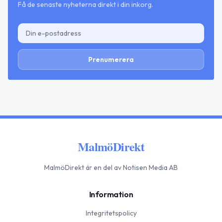
Få de senaste nyheterna direkt i din inkorg.
Prenumerera
MalmöDirekt
MalmöDirekt
är en del av Notisen Media AB
Information
Integritetspolicy