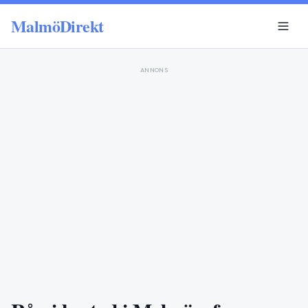
MalmöDirekt
ANNONS