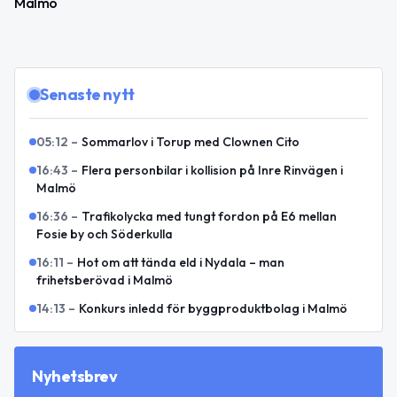
Malmö
Senaste nytt
05:12
–
Sommarlov i Torup med Clownen Cito
16:43
–
Flera personbilar i kollision på Inre Rinvägen i
Malmö
16:36
–
Trafikolycka med tungt fordon på E6 mellan
Fosie by och Söderkulla
16:11
–
Hot om att tända eld i Nydala – man
frihetsberövad i Malmö
14:13
–
Konkurs inledd för byggproduktbolag i Malmö
Nyhetsbrev