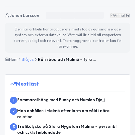
Johan Larsson
Anmäl fel
Den här artikeln har producerats med stöd av automatiserade
system och externa datakällor. Vårt mål är alltid att rapportera
korrekt, sakligt och relevant. Trots noggranna kontroller kan fel
förekomma.
Hem
Blåljus
Rån i bostad i Malmö – fyra okända gärningsmän stal telefon
Mest läst
Sommarallsång med Funny och Humlan Djojj
1
Man anhållen i Malmö efter larm om våld i nära
2
relation
Trafikolycka på Stora Nygatan i Malmö – personbil
3
och cyklist inblandade