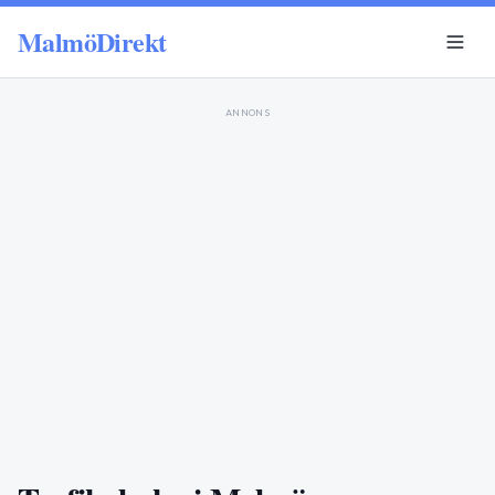
MalmöDirekt
ANNONS