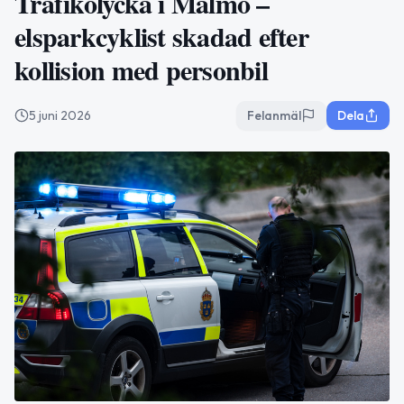
Trafikolycka i Malmö –
elsparkcyklist skadad efter
kollision med personbil
5 juni 2026
Felanmäl
Dela