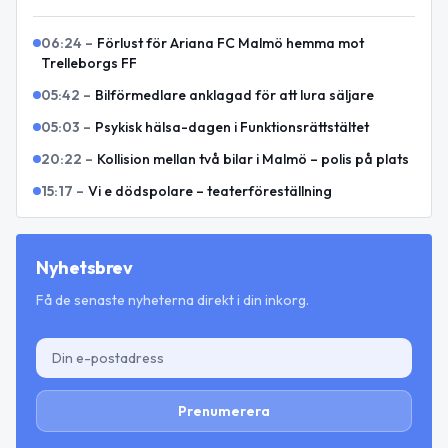
06:24
–
Förlust för Ariana FC Malmö hemma mot
Trelleborgs FF
05:42
–
Bilförmedlare anklagad för att lura säljare
05:03
–
Psykisk hälsa-dagen i Funktionsrättstältet
20:22
–
Kollision mellan två bilar i Malmö – polis på plats
15:17
–
Vi e dödspolare – teaterföreställning
Nyhetsbrev
Få de senaste nyheterna direkt i din inkorg.
Prenumerera