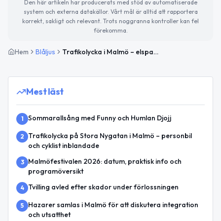
Den här artikeln har producerats med stöd av automatiserade
system och externa datakällor. Vårt mål är alltid att rapportera
korrekt, sakligt och relevant. Trots noggranna kontroller kan fel
förekomma.
Hem
Blåljus
Trafikolycka i Malmö – elsparkcyklist skadad efter kollision med personbil
Mest läst
Sommarallsång med Funny och Humlan Djojj
1
Trafikolycka på Stora Nygatan i Malmö – personbil
2
och cyklist inblandade
Malmöfestivalen 2026: datum, praktisk info och
3
programöversikt
Tvilling avled efter skador under förlossningen
4
Hazarer samlas i Malmö för att diskutera integration
5
och utsatthet