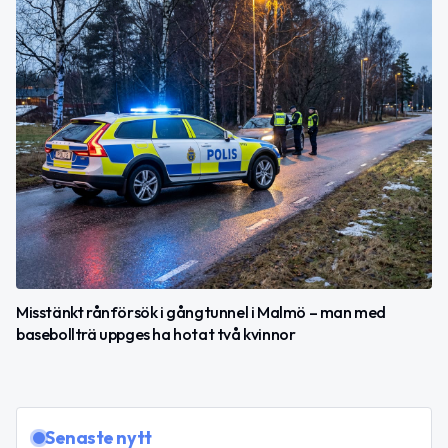
Misstänkt rånförsök i gångtunnel i Malmö – man med
basebollträ uppges ha hotat två kvinnor
Senaste nytt