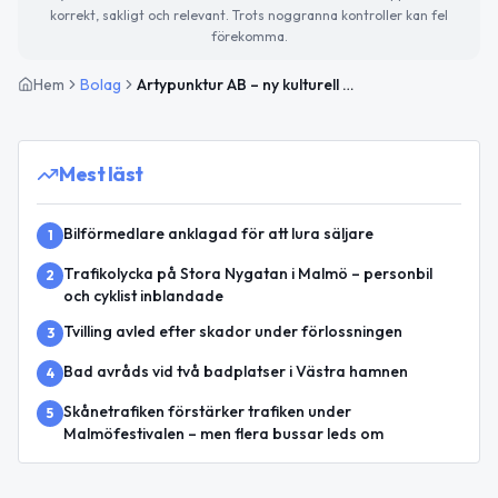
korrekt, sakligt och relevant. Trots noggranna kontroller kan fel
förekomma.
Hem
Bolag
Artypunktur AB – ny kulturell och pedagogisk verksamhet
Mest läst
Bilförmedlare anklagad för att lura säljare
1
Trafikolycka på Stora Nygatan i Malmö – personbil
2
och cyklist inblandade
Tvilling avled efter skador under förlossningen
3
Bad avråds vid två badplatser i Västra hamnen
4
Skånetrafiken förstärker trafiken under
5
Malmöfestivalen – men flera bussar leds om