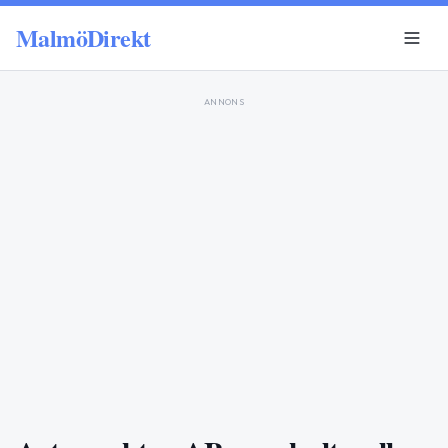
MalmöDirekt
ANNONS