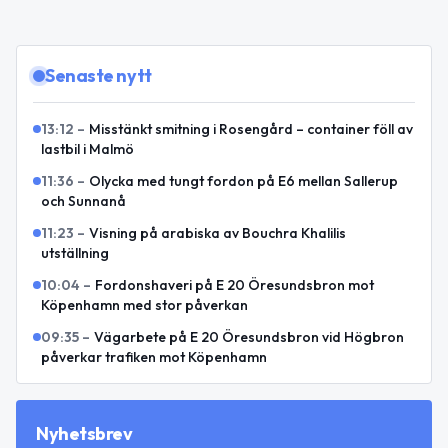
Senaste nytt
13:12
–
Misstänkt smitning i Rosengård – container föll av
lastbil i Malmö
11:36
–
Olycka med tungt fordon på E6 mellan Sallerup
och Sunnanå
11:23
–
Visning på arabiska av Bouchra Khalilis
utställning
10:04
–
Fordonshaveri på E 20 Öresundsbron mot
Köpenhamn med stor påverkan
09:35
–
Vägarbete på E 20 Öresundsbron vid Högbron
påverkar trafiken mot Köpenhamn
Nyhetsbrev