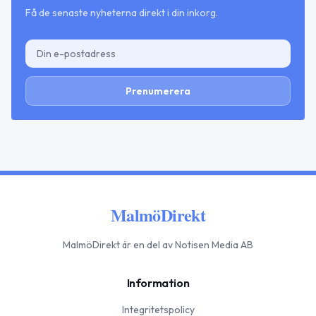
Få de senaste nyheterna direkt i din inkorg.
Prenumerera
MalmöDirekt
MalmöDirekt
är en del av Notisen Media AB
Information
Integritetspolicy