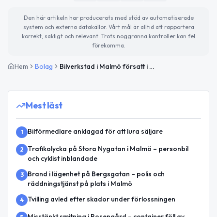
Den här artikeln har producerats med stöd av automatiserade
system och externa datakällor. Vårt mål är alltid att rapportera
korrekt, sakligt och relevant. Trots noggranna kontroller kan fel
förekomma.
Hem
Bolag
Bilverkstad i Malmö försatt i konkurs under 2024
Mest läst
Bilförmedlare anklagad för att lura säljare
1
Trafikolycka på Stora Nygatan i Malmö – personbil
2
och cyklist inblandade
Brand i lägenhet på Bergsgatan – polis och
3
räddningstjänst på plats i Malmö
Tvilling avled efter skador under förlossningen
4
Misstänkt smitning i Rosengård – container föll av