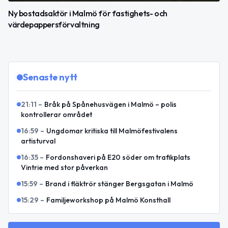
Ny bostadsaktör i Malmö för fastighets- och
värdepappersförvaltning
Senaste nytt
21:11
–
Bråk på Spånehusvägen i Malmö – polis
kontrollerar området
16:59
–
Ungdomar kritiska till Malmöfestivalens
artisturval
16:35
–
Fordonshaveri på E20 söder om trafikplats
Vintrie med stor påverkan
15:59
–
Brand i fläktrör stänger Bergsgatan i Malmö
15:29
–
Familjeworkshop på Malmö Konsthall