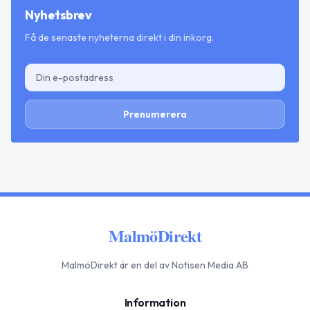
Nyhetsbrev
Få de senaste nyheterna direkt i din inkorg.
Prenumerera
MalmöDirekt
MalmöDirekt
är en del av Notisen Media AB
Information