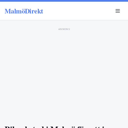
MalmöDirekt
ANNONS