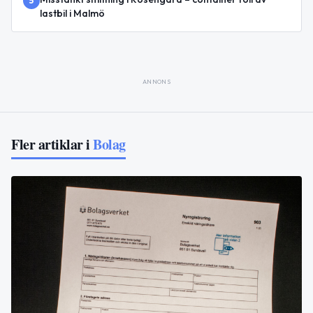
5
lastbil i Malmö
ANNONS
Fler artiklar i
Bolag