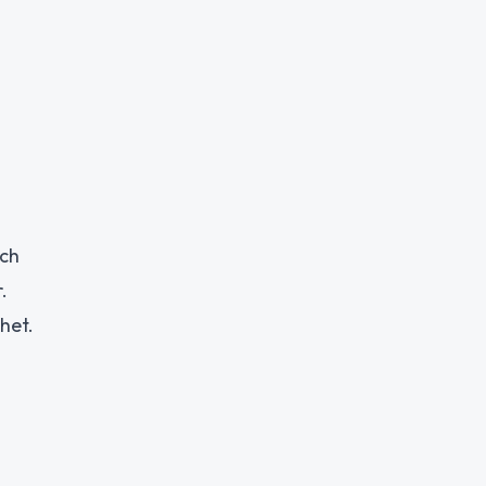
och
.
het.