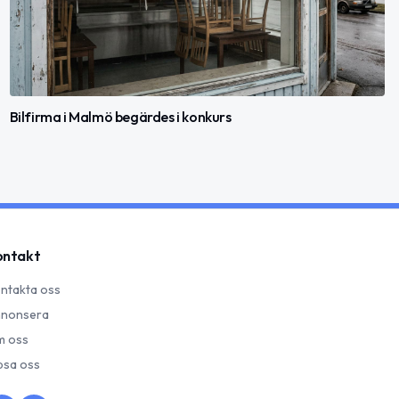
Bilfirma i Malmö begärdes i konkurs
ontakt
ntakta oss
nonsera
 oss
psa oss