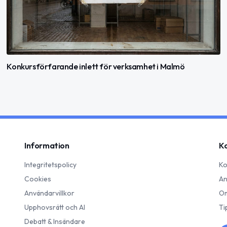
Konkursförfarande inlett för verksamhet i Malmö
Information
K
Integritetspolicy
Ko
Cookies
An
Användarvillkor
Om
Upphovsrätt och AI
Ti
Debatt & Insändare