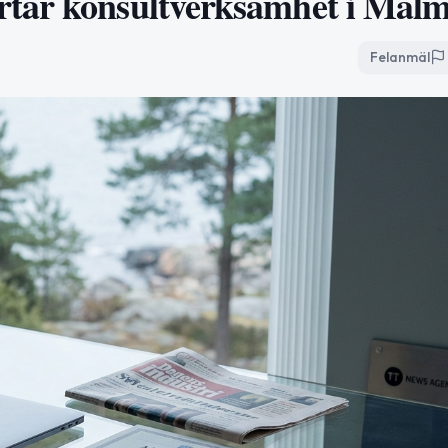
rtar konsultverksamhet i Mal
Felanmäl