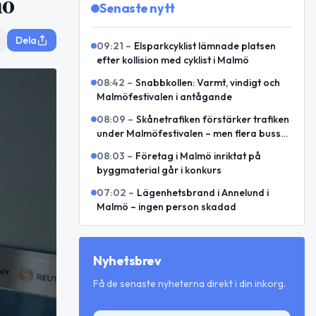
mö
Senaste nytt
Dela
09:21
–
Elsparkcyklist lämnade platsen
efter kollision med cyklist i Malmö
08:42
–
Snabbkollen: Varmt, vindigt och
Malmöfestivalen i antågande
08:09
–
Skånetrafiken förstärker trafiken
under Malmöfestivalen – men flera bussar
leds om
08:03
–
Företag i Malmö inriktat på
byggmaterial går i konkurs
07:02
–
Lägenhetsbrand i Annelund i
Malmö – ingen person skadad
Nyhetsbrev
Få de senaste nyheterna direkt i din inkorg.