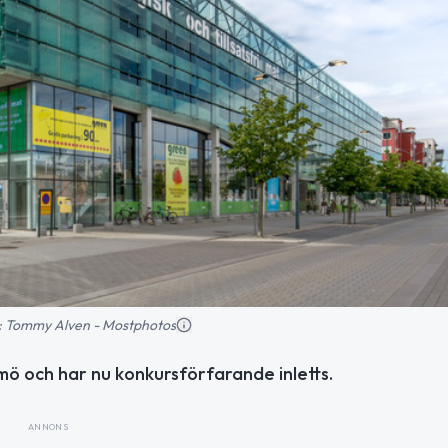
ld: Tommy Alven - Mostphotos
ö och har nu konkursförfarande inletts.
ANNONS