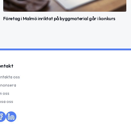
Företag i Malmö inriktat på byggmaterial går i konkurs
ontakt
ntakta oss
nonsera
 oss
psa oss