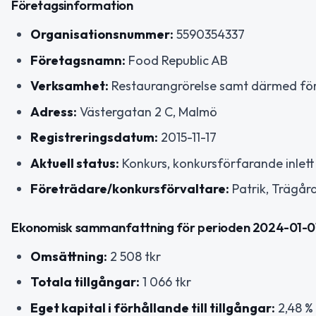
Företagsinformation
Organisationsnummer:
5590354337
Företagsnamn:
Food Republic AB
Verksamhet:
Restaurangrörelse samt därmed för
Adress:
Västergatan 2 C, Malmö
Registreringsdatum:
2015-11-17
Aktuell status:
Konkurs, konkursförfarande inlet
Företrädare/konkursförvaltare:
Patrik, Trägå
Ekonomisk sammanfattning för perioden 2024-01-01 
Omsättning:
2 508 tkr
Totala tillgångar:
1 066 tkr
Eget kapital i förhållande till tillgångar:
2,48 %