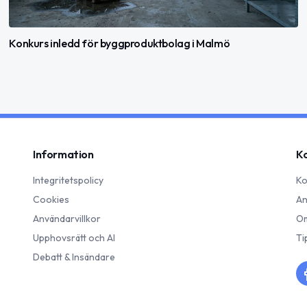
Konkurs inledd för byggproduktbolag i Malmö
Information
K
Integritetspolicy
Ko
Cookies
An
Användarvillkor
Om
Upphovsrätt och AI
Ti
Debatt & Insändare