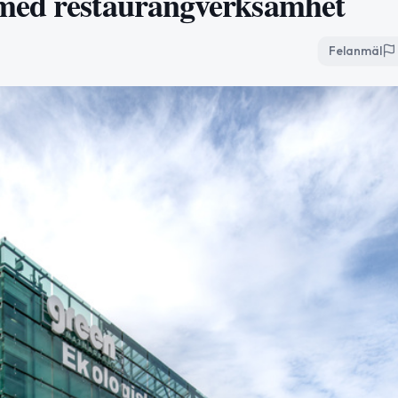
 med restaurangverksamhet
Felanmäl