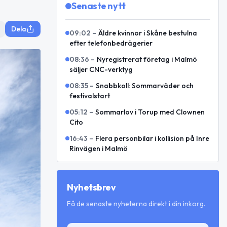
Senaste nytt
Dela
09:02
–
Äldre kvinnor i Skåne bestulna
efter telefonbedrägerier
08:36
–
Nyregistrerat företag i Malmö
säljer CNC-verktyg
08:35
–
Snabbkoll: Sommarväder och
festivalstart
05:12
–
Sommarlov i Torup med Clownen
Cito
16:43
–
Flera personbilar i kollision på Inre
Rinvägen i Malmö
Nyhetsbrev
Få de senaste nyheterna direkt i din inkorg.