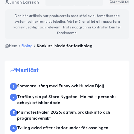
Johan Larsson
Anmäl fel
Den här artikeln har producerats med stöd av automatiserade
system och externa datakällor. Vårt mål är alltid att rapportera
korrekt, sakligt och relevant. Trots noggranna kontroller kan fel
förekomma.
Hem
Bolag
Konkurs inledd för taxibolag registrerat i Malmö
Mest läst
Sommarallsång med Funny och Humlan Djojj
1
Trafikolycka på Stora Nygatan i Malmö – personbil
2
och cyklist inblandade
Malmöfestivalen 2026: datum, praktisk info och
3
programöversikt
Tvilling avled efter skador under förlossningen
4