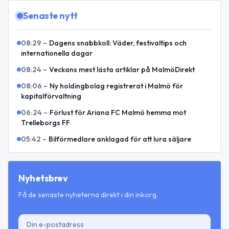
Senaste nytt
08:29
–
Dagens snabbkoll: Väder, festivaltips och
internationella dagar
08:24
–
Veckans mest lästa artiklar på MalmöDirekt
08:06
–
Ny holdingbolag registrerat i Malmö för
kapitalförvaltning
06:24
–
Förlust för Ariana FC Malmö hemma mot
Trelleborgs FF
05:42
–
Bilförmedlare anklagad för att lura säljare
Nyhetsbrev
Få de senaste nyheterna direkt i din inkorg.