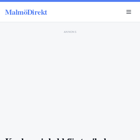
MalmöDirekt
ANNONS