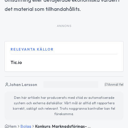
det material som tillhandahållits.
ANNONS
RELEVANTA KÄLLOR
Tic.io
Johan Larsson
Anmäl fel
Den här artikeln har producerats med stöd av automatiserade
system och externa datakällor. Vårt mål är alltid att rapportera
korrekt, sakligt och relevant. Trots noggranna kontroller kan fel
förekomma.
Hem
Bolag
Konkurs: Marknadsförings- och webbutvecklingsbolag i Malmö