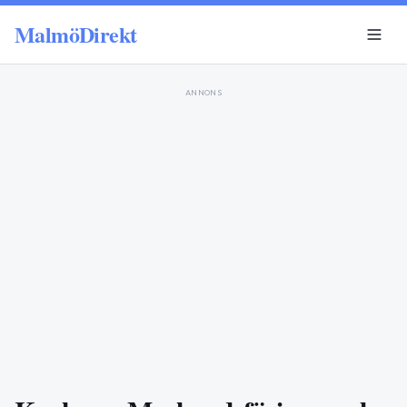
MalmöDirekt
ANNONS