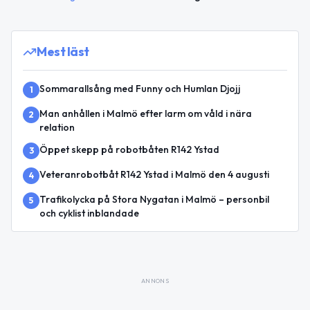
Mest läst
Sommarallsång med Funny och Humlan Djojj
1
Man anhållen i Malmö efter larm om våld i nära
2
relation
Öppet skepp på robotbåten R142 Ystad
3
Veteranrobotbåt R142 Ystad i Malmö den 4 augusti
4
Trafikolycka på Stora Nygatan i Malmö – personbil
5
och cyklist inblandade
ANNONS