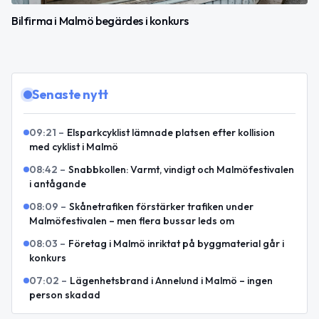
Bilfirma i Malmö begärdes i konkurs
Senaste nytt
09:21
–
Elsparkcyklist lämnade platsen efter kollision
med cyklist i Malmö
08:42
–
Snabbkollen: Varmt, vindigt och Malmöfestivalen
i antågande
08:09
–
Skånetrafiken förstärker trafiken under
Malmöfestivalen – men flera bussar leds om
08:03
–
Företag i Malmö inriktat på byggmaterial går i
konkurs
07:02
–
Lägenhetsbrand i Annelund i Malmö – ingen
person skadad