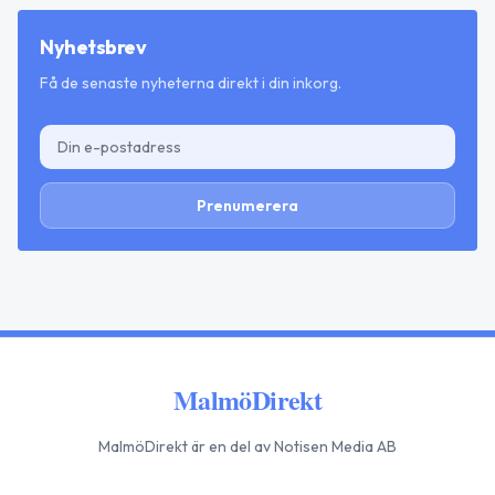
Nyhetsbrev
Få de senaste nyheterna direkt i din inkorg.
Prenumerera
MalmöDirekt
MalmöDirekt
är en del av Notisen Media AB