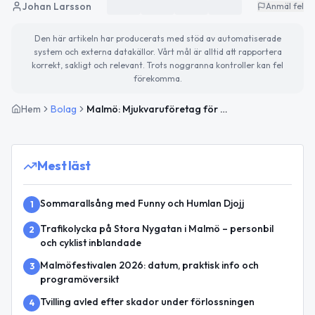
Johan Larsson
Anmäl fel
Den här artikeln har producerats med stöd av automatiserade
system och externa datakällor. Vårt mål är alltid att rapportera
korrekt, sakligt och relevant. Trots noggranna kontroller kan fel
förekomma.
Hem
Bolag
Malmö: Mjukvaruföretag för affärsprocesser i konkurs
Mest läst
Sommarallsång med Funny och Humlan Djojj
1
Trafikolycka på Stora Nygatan i Malmö – personbil
2
och cyklist inblandade
Malmöfestivalen 2026: datum, praktisk info och
3
programöversikt
Tvilling avled efter skador under förlossningen
4