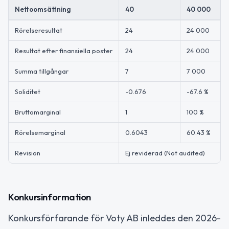
Nettoomsättning
40
40 000
Rörelseresultat
24
24 000
Resultat efter finansiella poster
24
24 000
Summa tillgångar
7
7 000
Soliditet
-0.676
-67.6 %
Bruttomarginal
1
100 %
Rörelsemarginal
0.6043
60.43 %
Revision
Ej reviderad (Not audited)
Konkursinformation
Konkursförfarande för Voty AB inleddes den 2026-