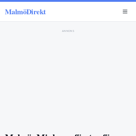
MalmöDirekt
ANNONS