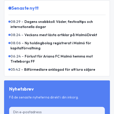
Senaste nytt
08:29
–
Dagens snabbkoll: Väder, festivaltips och
internationella dagar
08:24
–
Veckans mest lästa artiklar på MalmöDirekt
08:06
–
Ny holdingbolag registrerat i Malmö för
kapitalförvaltning
06:24
–
Förlust för Ariana FC Malmö hemma mot
Trelleborgs FF
05:42
–
Bilförmedlare anklagad för att lura säljare
Nyhetsbrev
Få de senaste nyheterna direkt i din inkorg.