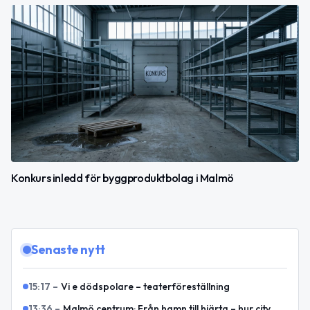
Konkurs inledd för byggproduktbolag i Malmö
Senaste nytt
15:17
–
Vi e dödspolare – teaterföreställning
13:36
–
Malmö centrum: Från hamn till hjärta – hur city