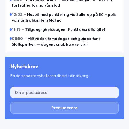
fortsätter forma vår stad
12:02
–
Husbil med punktering vid Sallerup på E6 – polis
varnar trafikanter i Malmö
11:17
–
Tillgänglighetsdagen i Funktionsrättstältet
08:50
–
Milt väder, temadagar och guidad tur i
Slottsparken — dagens snabba översikt
Nyhetsbrev
Få de senaste nyheterna direkt i din inkorg.
Prenumerera