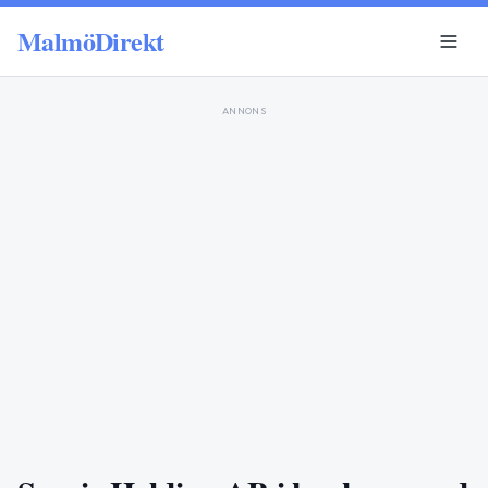
MalmöDirekt
ANNONS