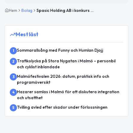
Hem
Bolag
Spasic Holding AB i konkurs med fastighetsförvaltning
Mest läst
Sommarallsång med Funny och Humlan Djojj
1
Trafikolycka på Stora Nygatan i Malmö – personbil
2
och cyklist inblandade
Malmöfestivalen 2026: datum, praktisk info och
3
programöversikt
Hazarer samlas i Malmö för att diskutera integration
4
och utsatthet
Tvilling avled efter skador under förlossningen
5