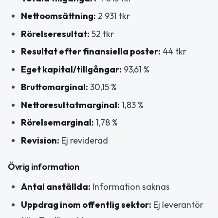
Nettoomsättning:
2 931 tkr
Rörelseresultat:
52 tkr
Resultat efter finansiella poster:
44 tkr
Eget kapital/tillgångar:
93,61 %
Bruttomarginal:
30,15 %
Nettoresultatmarginal:
1,83 %
Rörelsemarginal:
1,78 %
Revision:
Ej reviderad
Övrig information
Antal anställda:
Information saknas
Uppdrag inom offentlig sektor:
Ej leverantör