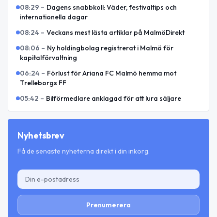
08:29
–
Dagens snabbkoll: Väder, festivaltips och
internationella dagar
08:24
–
Veckans mest lästa artiklar på MalmöDirekt
08:06
–
Ny holdingbolag registrerat i Malmö för
kapitalförvaltning
06:24
–
Förlust för Ariana FC Malmö hemma mot
Trelleborgs FF
05:42
–
Bilförmedlare anklagad för att lura säljare
Nyhetsbrev
Få de senaste nyheterna direkt i din inkorg.
Prenumerera