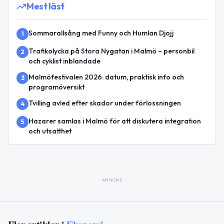
Mest läst
Sommarallsång med Funny och Humlan Djojj
1
Trafikolycka på Stora Nygatan i Malmö – personbil
2
och cyklist inblandade
Malmöfestivalen 2026: datum, praktisk info och
3
programöversikt
Tvilling avled efter skador under förlossningen
4
Hazarer samlas i Malmö för att diskutera integration
5
och utsatthet
ANNONS