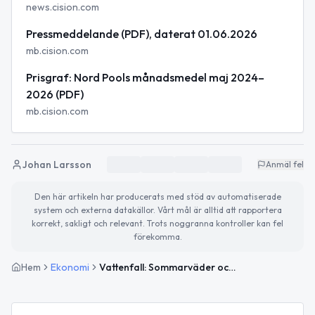
news.cision.com
Pressmeddelande (PDF), daterat 01.06.2026
mb.cision.com
Prisgraf: Nord Pools månadsmedel maj 2024–
2026 (PDF)
mb.cision.com
Johan Larsson
Anmäl fel
Den här artikeln har producerats med stöd av automatiserade
system och externa datakällor. Vårt mål är alltid att rapportera
korrekt, sakligt och relevant. Trots noggranna kontroller kan fel
förekomma.
Hem
Ekonomi
Vattenfall: Sommarväder och begränsad kärnkraft driver upp elpriserna i juni