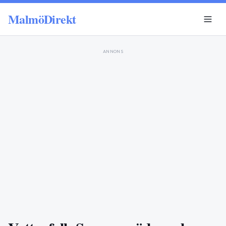
MalmöDirekt
ANNONS