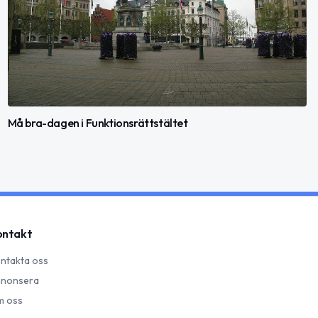
Må bra-dagen i Funktionsrättstältet
ontakt
ntakta oss
nonsera
 oss