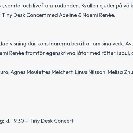
t, samtal och liveframträdanden. Kvällen bjuder på väl
t Tiny Desk Concert med Adeline & Noemi Renée.
dad visning där konstnärerna berättar om sina verk. Av
emi Renée framför egenskrivna låtar med rötter i soul, 
ro, Agnes Moulettes Melchert, Linus Nilsson, Melisa Zh
ng; kl. 19.30 – Tiny Desk Concert