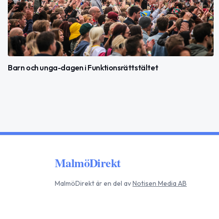
Barn och unga-dagen i Funktionsrättstältet
MalmöDirekt
MalmöDirekt
är en del av
Notisen Media AB