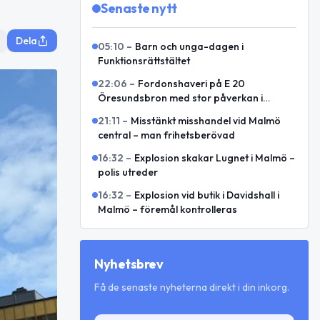
Senaste nytt
Dela
05:10
–
Barn och unga-dagen i
Funktionsrättstältet
22:06
–
Fordonshaveri på E 20
Öresundsbron med stor påverkan i
riktning mot Lernacken
21:11
–
Misstänkt misshandel vid Malmö
central – man frihetsberövad
16:32
–
Explosion skakar Lugnet i Malmö –
polis utreder
16:32
–
Explosion vid butik i Davidshall i
Malmö – föremål kontrolleras
Nyhetsbrev
Få de senaste nyheterna direkt i din inkorg.