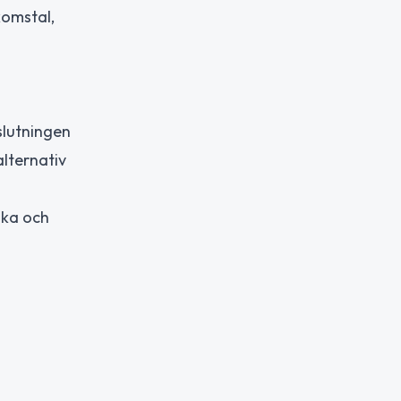
komstal,
slutningen
alternativ
uka och