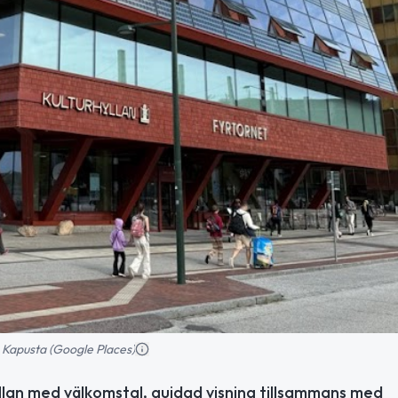
 Kapusta (Google Places)
llan med välkomstal, guidad visning tillsammans med