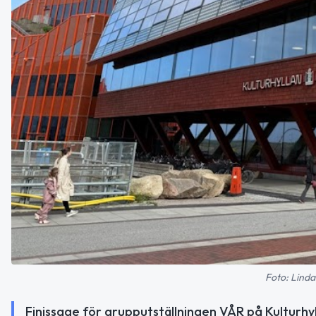
Foto: Linda
Finissage för grupputställningen VÅR på Kulturhy