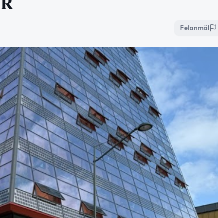
ÅR
Felanmäl