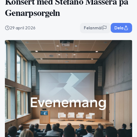
Konsert med Stefano Massera på
Genarpsorgeln
29 april 2026
Felanmäl
Dela