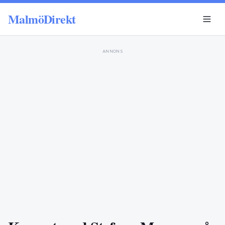
MalmöDirekt
ANNONS