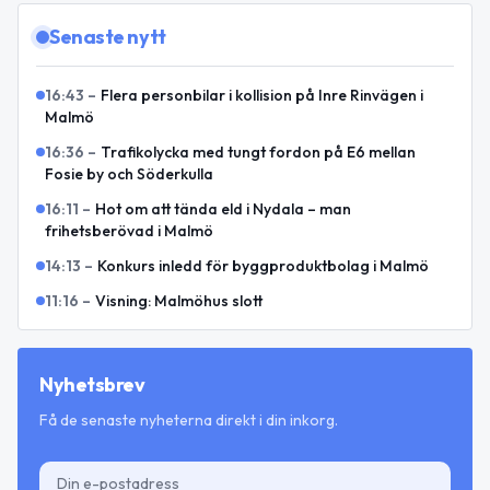
Senaste nytt
16:43
–
Flera personbilar i kollision på Inre Rinvägen i
Malmö
16:36
–
Trafikolycka med tungt fordon på E6 mellan
Fosie by och Söderkulla
16:11
–
Hot om att tända eld i Nydala – man
frihetsberövad i Malmö
14:13
–
Konkurs inledd för byggproduktbolag i Malmö
11:16
–
Visning: Malmöhus slott
Nyhetsbrev
Få de senaste nyheterna direkt i din inkorg.