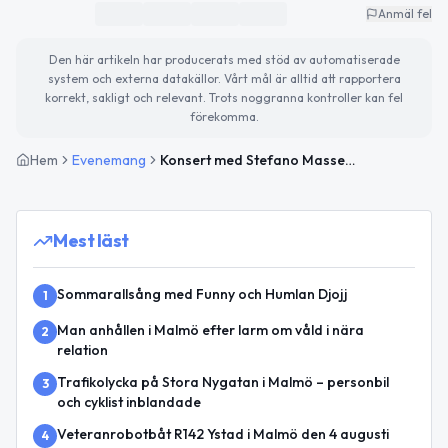
Anmäl fel
Den här artikeln har producerats med stöd av automatiserade
system och externa datakällor. Vårt mål är alltid att rapportera
korrekt, sakligt och relevant. Trots noggranna kontroller kan fel
förekomma.
Hem
Evenemang
Konsert med Stefano Massera på Genarpsorgeln
Mest läst
Sommarallsång med Funny och Humlan Djojj
1
Man anhållen i Malmö efter larm om våld i nära
2
relation
Trafikolycka på Stora Nygatan i Malmö – personbil
3
och cyklist inblandade
Veteranrobotbåt R142 Ystad i Malmö den 4 augusti
4