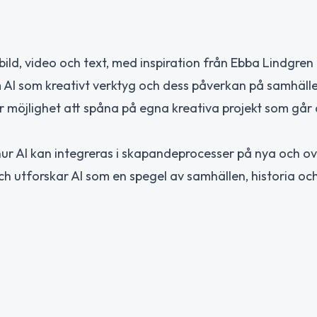
bild, video och text, med inspiration från Ebba Lindgren
m AI som kreativt verktyg och dess påverkan på samhäll
r möjlighet att spåna på egna kreativa projekt som går 
ur AI kan integreras i skapandeprocesser på nya och 
h utforskar AI som en spegel av samhällen, historia oc