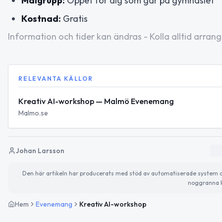
Målgrupp:
Öppet för dig som går på gymnasiet
Kostnad:
Gratis
Information och tider kan ändras - Kolla alltid arrang
RELEVANTA KÄLLOR
Kreativ AI-workshop — Malmö Evenemang
Malmo.se
Johan Larsson
Den här artikeln har producerats med stöd av automatiserade system och 
noggranna k
Hem
Evenemang
Kreativ AI-workshop