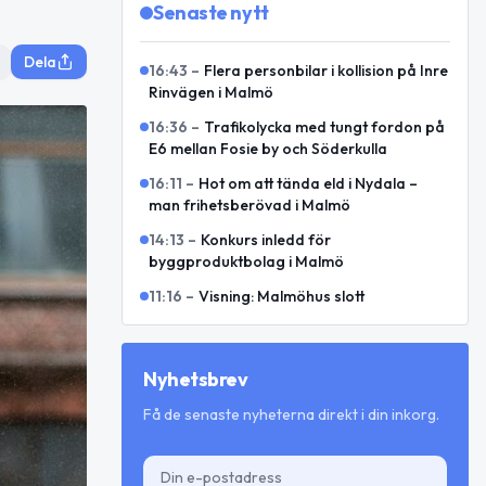
Senaste nytt
Dela
16:43
–
Flera personbilar i kollision på Inre
Rinvägen i Malmö
16:36
–
Trafikolycka med tungt fordon på
E6 mellan Fosie by och Söderkulla
16:11
–
Hot om att tända eld i Nydala –
man frihetsberövad i Malmö
14:13
–
Konkurs inledd för
byggproduktbolag i Malmö
11:16
–
Visning: Malmöhus slott
Nyhetsbrev
Få de senaste nyheterna direkt i din inkorg.