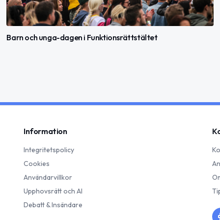
Barn och unga-dagen i Funktionsrättstältet
Information
K
Integritetspolicy
Ko
Cookies
An
Användarvillkor
Om
Upphovsrätt och AI
Ti
Debatt & Insändare