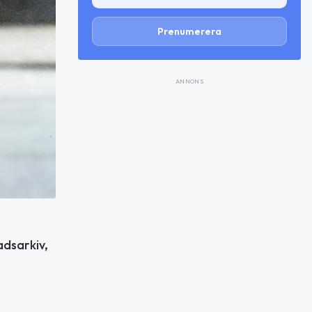
Prenumerera
ANNONS
adsarkiv,