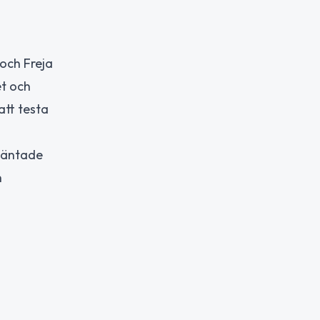
 och Freja
et och
att testa
oväntade
h