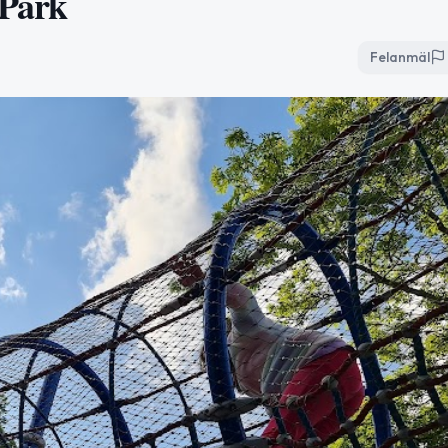
 Park
Felanmäl