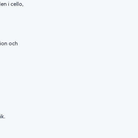
n i cello,
ion och
ik.