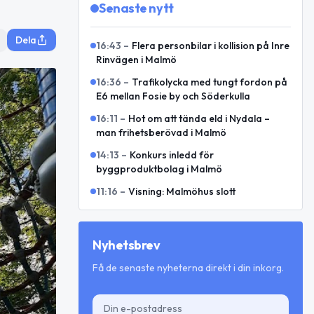
Senaste nytt
Dela
16:43
–
Flera personbilar i kollision på Inre
Rinvägen i Malmö
16:36
–
Trafikolycka med tungt fordon på
E6 mellan Fosie by och Söderkulla
16:11
–
Hot om att tända eld i Nydala –
man frihetsberövad i Malmö
14:13
–
Konkurs inledd för
byggproduktbolag i Malmö
11:16
–
Visning: Malmöhus slott
Nyhetsbrev
Få de senaste nyheterna direkt i din inkorg.