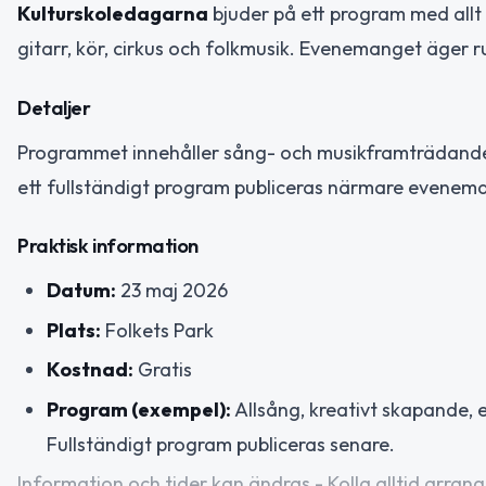
Kulturskoledagarna
bjuder på ett program med allt 
gitarr, kör, cirkus och folkmusik. Evenemanget äger ru
Detaljer
Programmet innehåller sång- och musikframträdanden
ett fullständigt program publiceras närmare evenem
Praktisk information
Datum:
23 maj 2026
Plats:
Folkets Park
Kostnad:
Gratis
Program (exempel):
Allsång, kreativt skapande, e
Fullständigt program publiceras senare.
Information och tider kan ändras - Kolla alltid arrang