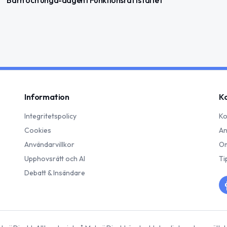
Information
K
Integritetspolicy
Ko
Cookies
An
Användarvillkor
Om
Upphovsrätt och AI
Ti
Debatt & Insändare