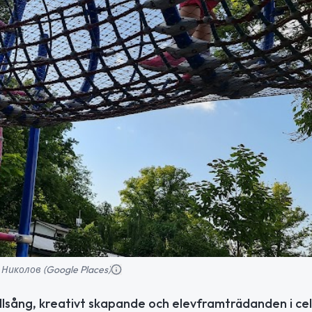
 Николов (Google Places)
lsång, kreativt skapande och elevframträdanden i cell