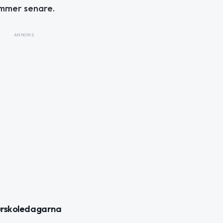
kommer senare.
ANNONS
turskoledagarna