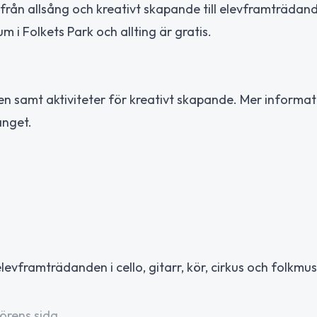
från allsång och kreativt skapande till elevframträdande
m i Folkets Park och allting är gratis.
 samt aktiviteter för kreativt skapande. Mer informat
anget.
levframträdanden i cello, gitarr, kör, cirkus och folkmus
örens sida.