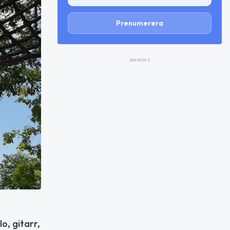
Prenumerera
ANNONS
o, gitarr,