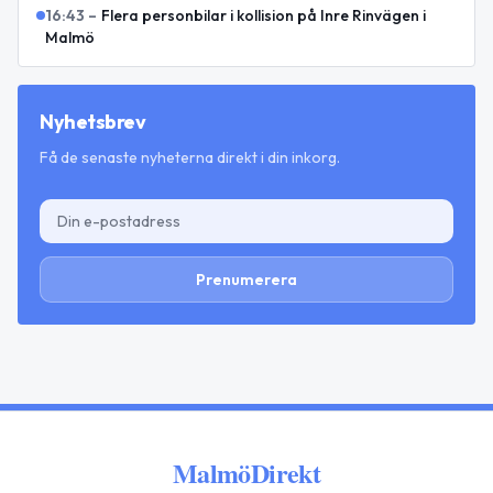
16:43
–
Flera personbilar i kollision på Inre Rinvägen i
Malmö
Nyhetsbrev
Få de senaste nyheterna direkt i din inkorg.
Prenumerera
MalmöDirekt