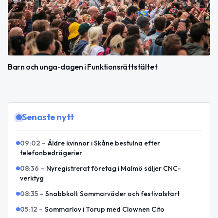
Barn och unga-dagen i Funktionsrättstältet
Senaste nytt
09:02
–
Äldre kvinnor i Skåne bestulna efter
telefonbedrägerier
08:36
–
Nyregistrerat företag i Malmö säljer CNC-
verktyg
08:35
–
Snabbkoll: Sommarväder och festivalstart
05:12
–
Sommarlov i Torup med Clownen Cito