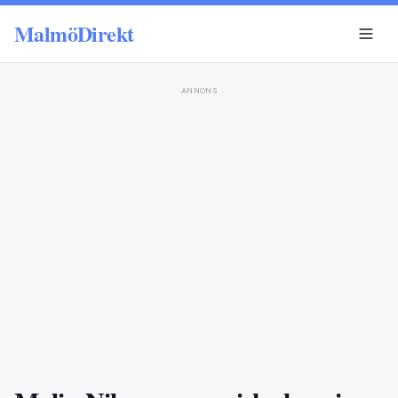
MalmöDirekt
ANNONS