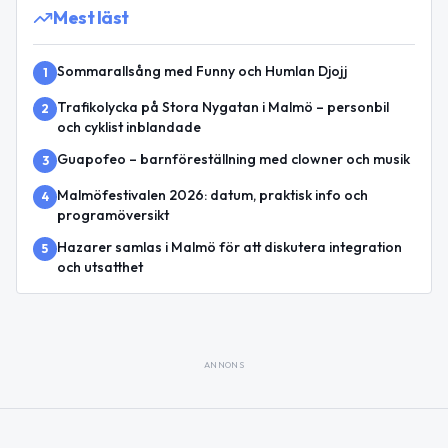
Mest läst
Sommarallsång med Funny och Humlan Djojj
1
Trafikolycka på Stora Nygatan i Malmö – personbil
2
och cyklist inblandade
Guapofeo – barnföreställning med clowner och musik
3
Malmöfestivalen 2026: datum, praktisk info och
4
programöversikt
Hazarer samlas i Malmö för att diskutera integration
5
och utsatthet
ANNONS