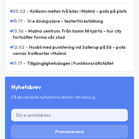
20:22
–
Kollision mellan två bilar i Malmö – polis på plats
15:17
–
Vi e dödspolare – teaterföreställning
13:36
–
Malmö centrum: Från hamn till hjärta – hur city
fortsätter forma vår stad
12:02
–
Husbil med punktering vid Sallerup på E6 – polis
varnar trafikanter i Malmö
11:17
–
Tillgänglighetsdagen i Funktionsrättstältet
Nyhetsbrev
Få de senaste nyheterna direkt i din inkorg.
Prenumerera