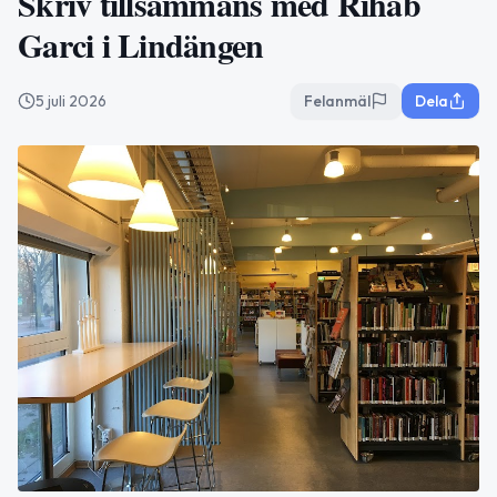
Skriv tillsammans med Rihab
Garci i Lindängen
5 juli 2026
Felanmäl
Dela