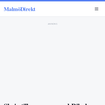
MalmöDirekt
ANNONS