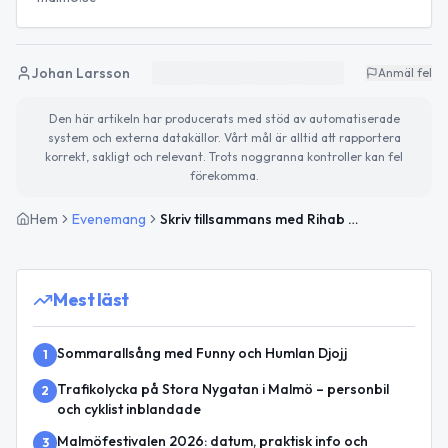
Johan Larsson
Anmäl fel
Den här artikeln har producerats med stöd av automatiserade
system och externa datakällor. Vårt mål är alltid att rapportera
korrekt, sakligt och relevant. Trots noggranna kontroller kan fel
förekomma.
Hem
Evenemang
Skriv tillsammans med Rihab Garci i Lindängen
Mest läst
Sommarallsång med Funny och Humlan Djojj
1
Trafikolycka på Stora Nygatan i Malmö – personbil
2
och cyklist inblandade
Malmöfestivalen 2026: datum, praktisk info och
3