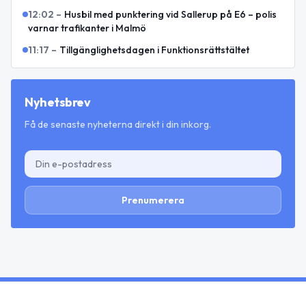
12:02
–
Husbil med punktering vid Sallerup på E6 – polis
varnar trafikanter i Malmö
11:17
–
Tillgänglighetsdagen i Funktionsrättstältet
Nyhetsbrev
Få de senaste nyheterna direkt i din inkorg.
Prenumerera