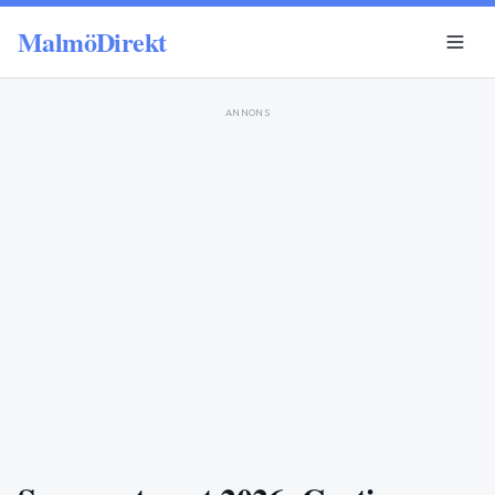
MalmöDirekt
ANNONS