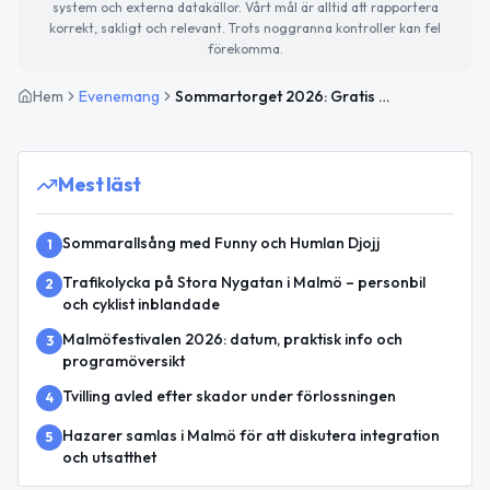
system och externa datakällor. Vårt mål är alltid att rapportera
korrekt, sakligt och relevant. Trots noggranna kontroller kan fel
förekomma.
Hem
Evenemang
Sommartorget 2026: Gratis skapande för unga vid Malmö Konsthall i sommar
Mest läst
Sommarallsång med Funny och Humlan Djojj
1
Trafikolycka på Stora Nygatan i Malmö – personbil
2
och cyklist inblandade
Malmöfestivalen 2026: datum, praktisk info och
3
programöversikt
Tvilling avled efter skador under förlossningen
4
Hazarer samlas i Malmö för att diskutera integration
5
och utsatthet