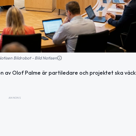
 Notisen Bildrobot - Bild Notisen
on av Olof Palme är partiledare och projektet ska väc
ANNONS