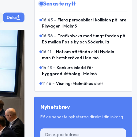
Senaste nytt
Dela
16:43
–
Flera personbilar i kollision på Inre
Rinvägen i Malmö
16:36
–
Trafikolycka med tungt fordon på
E6 mellan Fosie by och Söderkulla
16:11
–
Hot om att tända eld i Nydala –
man frihetsberövad i Malmö
14:13
–
Konkurs inledd för
byggproduktbolag i Malmö
11:16
–
Visning: Malmöhus slott
Nyhetsbrev
Få de senaste nyheterna direkt i din inkorg.