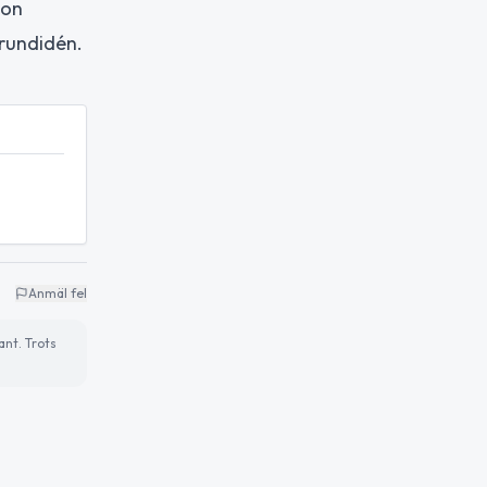
Hon
grundidén.
Anmäl fel
ant. Trots