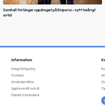
Samhall förlänger uppdraget på Emporia – nytt treårigt
avtal
Information
K
Integritetspolicy
Ko
Cookies
An
Användarvillkor
Om
Upphovsrätt och AI
Ti
Debatt & Insändare