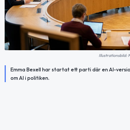
Illustrationsbild:
Emma Bexell har startat ett parti där en AI-versi
om AI i politiken.