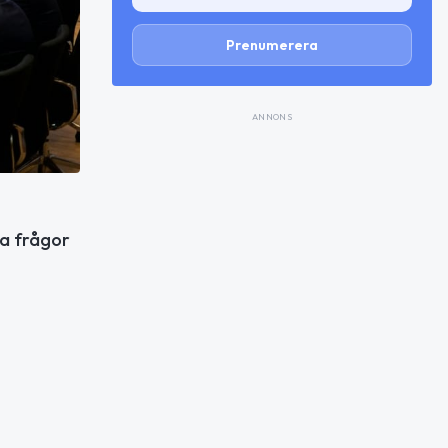
Prenumerera
ANNONS
ka frågor