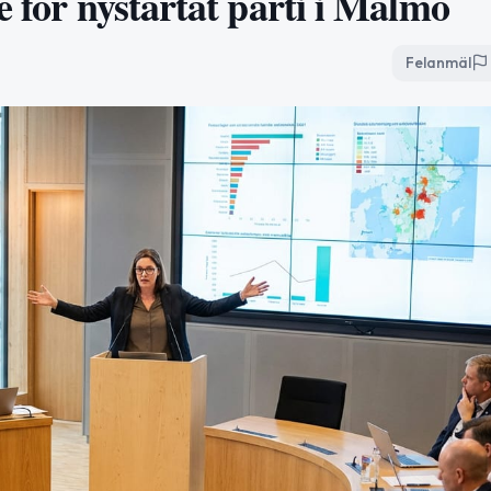
e för nystartat parti i Malmö
Felanmäl