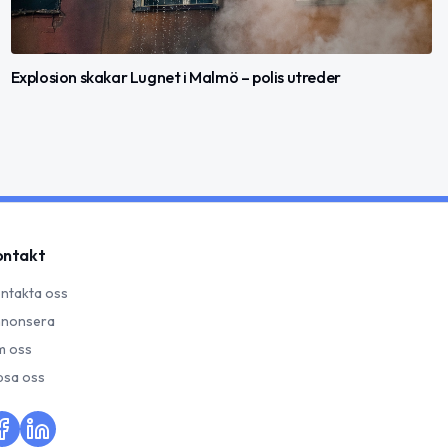
Explosion skakar Lugnet i Malmö – polis utreder
ontakt
ntakta oss
nonsera
 oss
psa oss