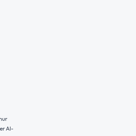
 hur
er AI-