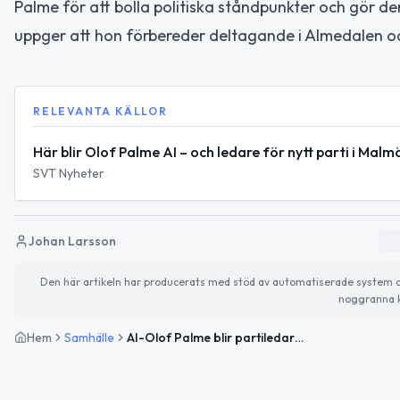
Palme för att bolla politiska ståndpunkter och gör den
uppger att hon förbereder deltagande i Almedalen oc
RELEVANTA KÄLLOR
Här blir Olof Palme AI – och ledare för nytt parti i Malm
SVT Nyheter
Johan Larsson
Den här artikeln har producerats med stöd av automatiserade system och 
noggranna k
Hem
Samhälle
AI-Olof Palme blir partiledare för nystartat parti i Malmö