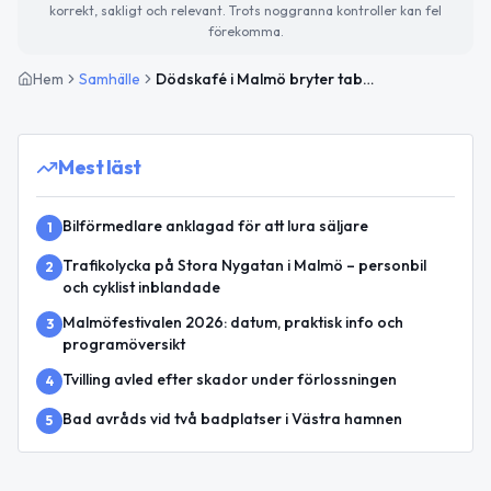
korrekt, sakligt och relevant. Trots noggranna kontroller kan fel
förekomma.
Hem
Samhälle
Dödskafé i Malmö bryter tabun kring döden
Mest läst
Bilförmedlare anklagad för att lura säljare
1
Trafikolycka på Stora Nygatan i Malmö – personbil
2
och cyklist inblandade
Malmöfestivalen 2026: datum, praktisk info och
3
programöversikt
Tvilling avled efter skador under förlossningen
4
Bad avråds vid två badplatser i Västra hamnen
5