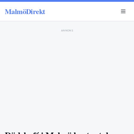
MalmöDirekt
ANNONS