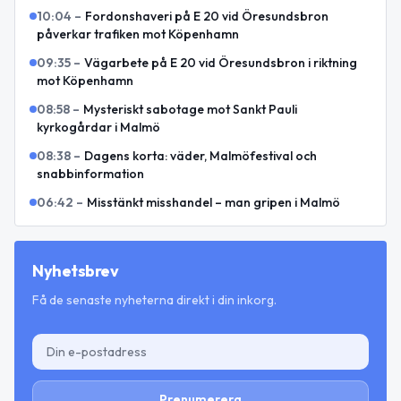
10:04
–
Fordonshaveri på E 20 vid Öresundsbron
påverkar trafiken mot Köpenhamn
09:35
–
Vägarbete på E 20 vid Öresundsbron i riktning
mot Köpenhamn
08:58
–
Mysteriskt sabotage mot Sankt Pauli
kyrkogårdar i Malmö
08:38
–
Dagens korta: väder, Malmöfestival och
snabbinformation
06:42
–
Misstänkt misshandel – man gripen i Malmö
Nyhetsbrev
Få de senaste nyheterna direkt i din inkorg.
Prenumerera