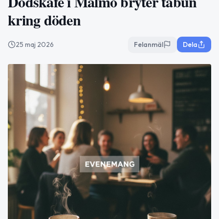
Dödskafé i Malmö bryter tabun
kring döden
25 maj 2026
Felanmäl
Dela