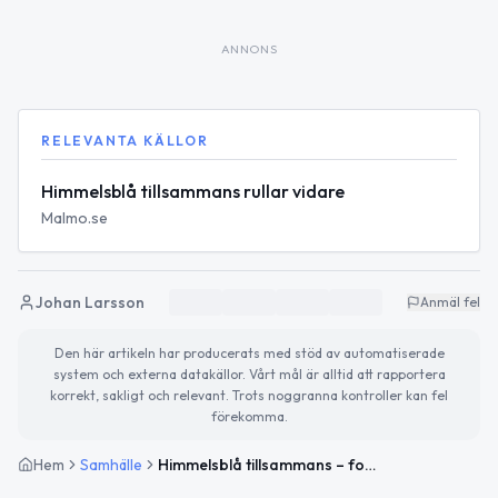
ANNONS
RELEVANTA KÄLLOR
Himmelsblå tillsammans rullar vidare
Malmo.se
Johan Larsson
Anmäl fel
Den här artikeln har producerats med stöd av automatiserade
system och externa datakällor. Vårt mål är alltid att rapportera
korrekt, sakligt och relevant. Trots noggranna kontroller kan fel
förekomma.
Hem
Samhälle
Himmelsblå tillsammans – fotbollsträning för daglig verksamhet i Malmö