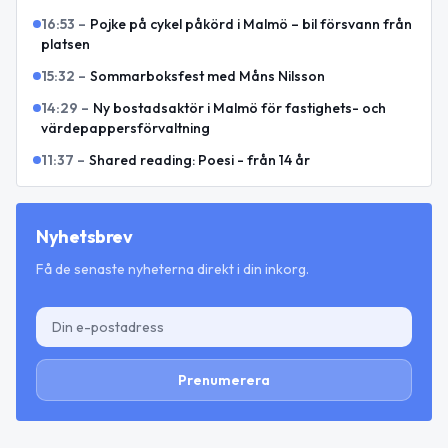
16:53
–
Pojke på cykel påkörd i Malmö – bil försvann från
platsen
15:32
–
Sommarboksfest med Måns Nilsson
14:29
–
Ny bostadsaktör i Malmö för fastighets- och
värdepappersförvaltning
11:37
–
Shared reading: Poesi - från 14 år
Nyhetsbrev
Få de senaste nyheterna direkt i din inkorg.
Prenumerera