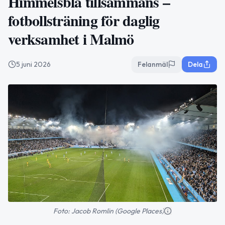
Himmelsblå tillsammans –
fotbollsträning för daglig
verksamhet i Malmö
5 juni 2026
Felanmäl
Dela
Foto: Jacob Romlin (Google Places)