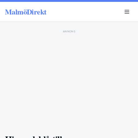
MalmöDirekt
ANNONS