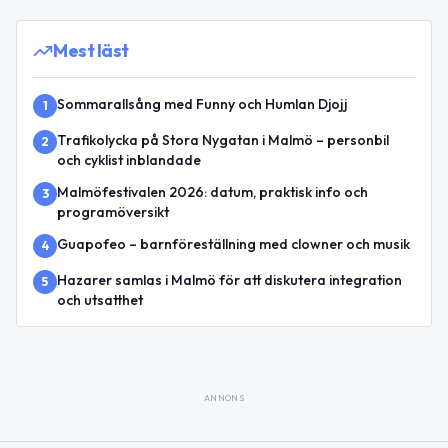
Mest läst
Sommarallsång med Funny och Humlan Djojj
1
Trafikolycka på Stora Nygatan i Malmö – personbil
2
och cyklist inblandade
Malmöfestivalen 2026: datum, praktisk info och
3
programöversikt
Guapofeo – barnföreställning med clowner och musik
4
Hazarer samlas i Malmö för att diskutera integration
5
och utsatthet
ANNONS