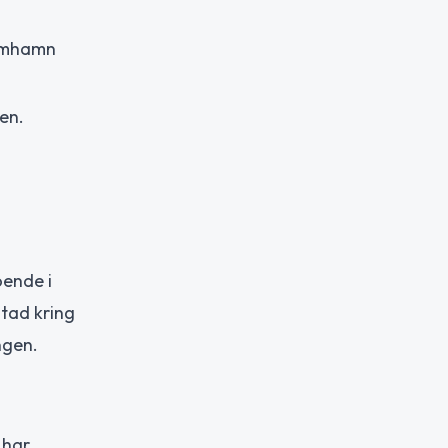
Limhamn
len.
ende i
tad kring
ngen.
 har