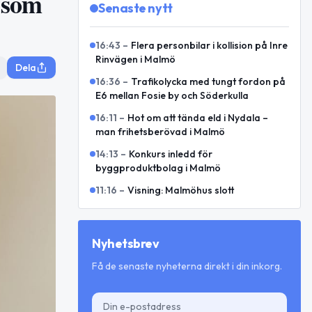
 som
Senaste nytt
16:43
–
Flera personbilar i kollision på Inre
Rinvägen i Malmö
Dela
16:36
–
Trafikolycka med tungt fordon på
E6 mellan Fosie by och Söderkulla
16:11
–
Hot om att tända eld i Nydala –
man frihetsberövad i Malmö
14:13
–
Konkurs inledd för
byggproduktbolag i Malmö
11:16
–
Visning: Malmöhus slott
Nyhetsbrev
Få de senaste nyheterna direkt i din inkorg.