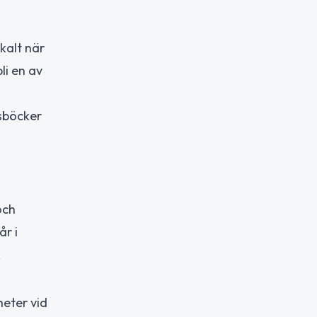
kalt när
li en av
sböcker
och
år i
k
eter vid