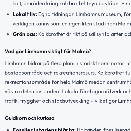
kaj), områden kring kalkbrottet (nya bostäder + n
Lokalt liv:
Egna tidningar, Limhamns museum, före
verkligen känns som en egen liten stad inom Malm
Grön oas:
Kalkbrottet är rikt på sällsynta arter oc
Vad gör Limhamn viktigt för Malmö?
Limhamn bidrar på flera plan: historiskt som motor i 
bostadsområde och rekreationsresurs. Kalkbrottet fu
rekreationsområde för hela Malmö medan centrumhan
västra delen av staden. Lokala företagarnätverk och
trafik, trygghet och stadsutveckling – vilket gör Limh
Guldkorn och kuriosa
Fossiler i stadens hjärta:
Hajtänder, fossiliserad