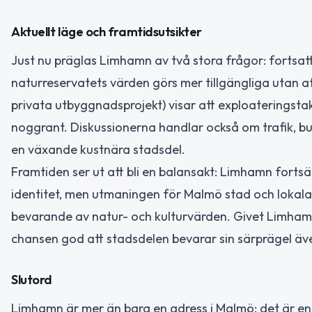
Aktuellt läge och framtidsutsikter
Just nu präglas Limhamn av två stora frågor: fortsat
naturreservatets värden görs mer tillgängliga utan at
privata utbyggnadsprojekt) visar att exploateringstak
noggrant. Diskussionerna handlar också om trafik, bu
en växande kustnära stadsdel.
Framtiden ser ut att bli en balansakt: Limhamn forts
identitet, men utmaningen för Malmö stad och lokala f
bevarande av natur- och kulturvärden. Givet Limhamn
chansen god att stadsdelen bevarar sin särprägel äve
Slutord
Limhamn är mer än bara en adress i Malmö: det är en