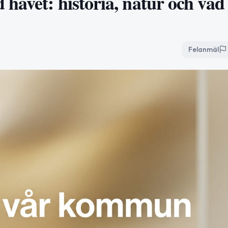
havet: historia, natur och vad
Felanmäl