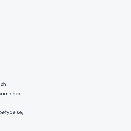
och
mhamn har
betydelse,