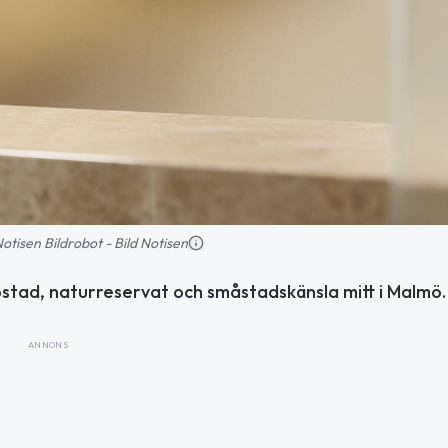
 Notisen Bildrobot - Bild Notisen
jöstad, naturreservat och småstadskänsla mitt i Malmö.
ANNONS