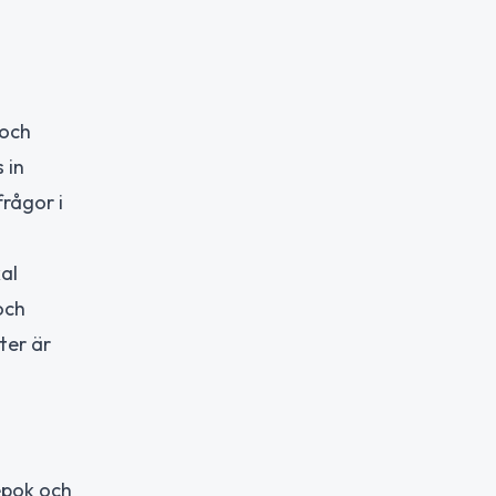
 och
 in
rågor i
al
och
ter är
epok och