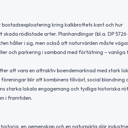
t bostadsexploatering kring kalkbrottets kant och hur
t skada rödlistade arter. Planhandlingar (bl.a. DP 5726
ten håller i sig, men också att naturvärden måste vägas
ller och parkering i samband med förtätning – vanliga f
ätter att vara en attraktiv boendemarknad med stark lok
öreningar blir att kombinera tillväxt, social blandning 
s starka lokala engagemang och tydliga historiska röt
n i framtiden.
 historia, en gemenskap och en naturpärla där industri