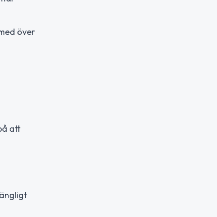
 med över
på att
gängligt