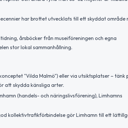
cennier har brottet utvecklats till ett skyddat område
tidning, årsböcker från museiföreningen och egna
len stor lokal sammanhållning.
konceptet "Vilda Malmö") eller via utsiktsplatser – tänk 
för att skydda känsliga arter.
imhamn (handels- och näringslivsförening), Limhamns
d kollektivtrafikförbindelse gör Limhamn till ett lättill