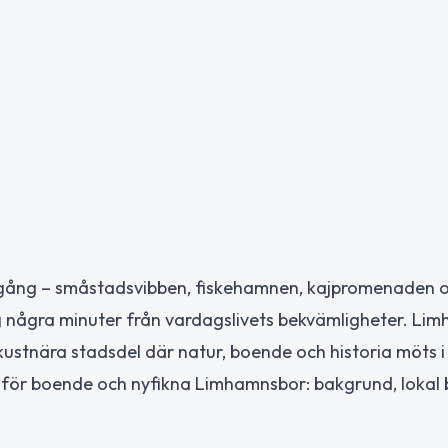
gång – småstadsvibben, fiskehamnen, kajpromenaden 
ig några minuter från vardagslivets bekvämligheter. Li
 kustnära stadsdel där natur, boende och historia möts i
te för boende och nyfikna Limhamnsbor: bakgrund, lokal 