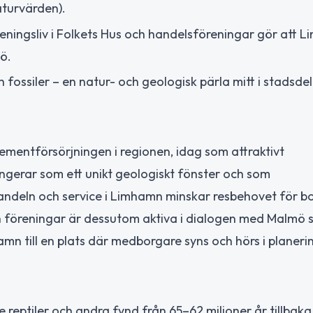
aturvärden).
ningsliv i Folkets Hus och handelsföreningar gör att 
ö.
h fossiler – en natur- och geologisk pärla mitt i stadsde
cementförsörjningen i regionen, idag som attraktivt
ngerar som ett unikt geologiskt fönster och som
deln och service i Limhamn minskar resbehovet för bo
 föreningar är dessutom aktiva i dialogen med Malmö s
amn till en plats där medborgare syns och hörs i planeri
e reptiler och andra fynd från 65–62 miljoner år tillbaka