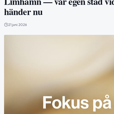
Limhamn — vår egen stad vid 
händer nu
21 juni 2026