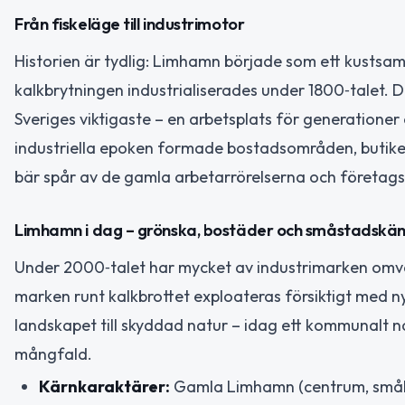
Från fiskeläge till industrimotor
Historien är tydlig: Limhamn började som ett kustsa
kalkbrytningen industrialiserades under 1800‑talet.
Sveriges viktigaste – en arbetsplats för generatione
industriella epoken formade bostadsområden, butike
bär spår av de gamla arbetarrörelserna och företags
Limhamn i dag – grönska, bostäder och småstadskän
Under 2000‑talet har mycket av industrimarken om
marken runt kalkbrottet exploateras försiktigt med ny
landskapet till skyddad natur – idag ett kommunalt 
mångfald.
Kärnkaraktärer:
Gamla Limhamn (centrum, småhu