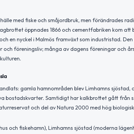
mhälle med fiske och småjordbruk, men förändrades radi
 Dagbrottet öppnades 1866 och cementfabriken kom att b
r och en nyckel i Malmös framväxt som industristad. Den
r och föreningsliv; många av dagens föreningar och år
kulturen.
sla
vandlats: gamla hamnområden blev Limhamns sjöstad, 
a bostadskvarter. Samtidigt har kalkbrottet gått från s
naturreservat och del av Natura 2000 med hög biologis
s och fiskehamn), Limhamns sjöstad (moderna lägenh