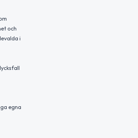
nom
het och
devalda i
ycksfall
inga egna