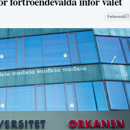
r förtroendevalda inför valet
Felanmäl