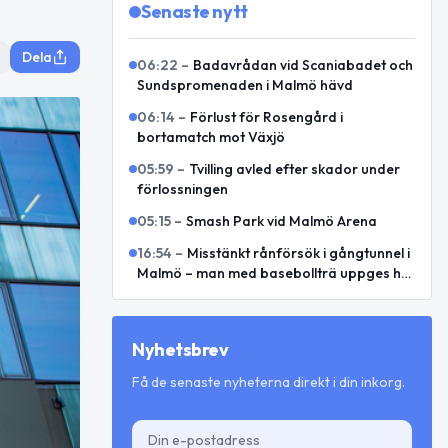
Senaste nytt
Dela
06:22
–
Badavrådan vid Scaniabadet och
Sundspromenaden i Malmö hävd
06:14
–
Förlust för Rosengård i
bortamatch mot Växjö
05:59
–
Tvilling avled efter skador under
förlossningen
05:15
–
Smash Park vid Malmö Arena
16:54
–
Misstänkt rånförsök i gångtunnel i
Malmö – man med basebollträ uppges ha
hotat två kvinnor
Nyhetsbrev
Få de senaste nyheterna direkt i din inkorg.