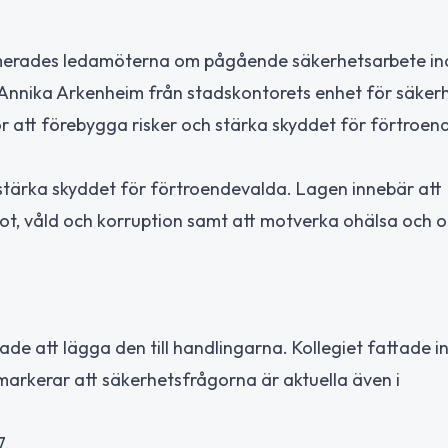
formerades ledamöterna om pågående säkerhetsarbete i
 Annika Arkenheim från stadskontorets enhet för säker
 att förebygga risker och stärka skyddet för förtroen
a stärka skyddet för förtroendevalda. Lagen innebär att
t, våld och korruption samt att motverka ohälsa och ol
ade att lägga den till handlingarna. Kollegiet fattade 
markerar att säkerhetsfrågorna är aktuella även i
7.