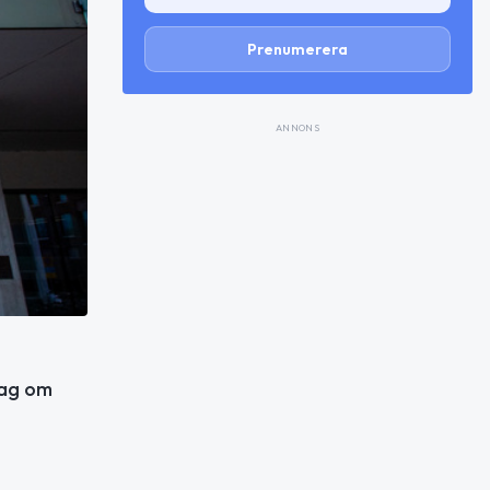
Prenumerera
ANNONS
lag om