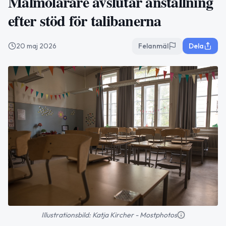
Malmölärare avslutar anställning
efter stöd för talibanerna
20 maj 2026
Felanmäl
Dela
Illustrationsbild: Katja Kircher - Mostphotos