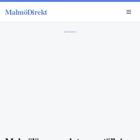
MalmöDirekt
ANNONS