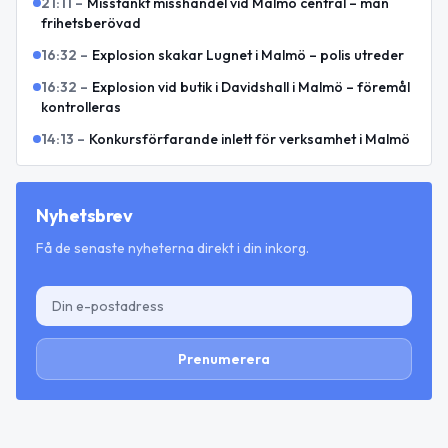
21:11
–
Misstänkt misshandel vid Malmö central – man
frihetsberövad
16:32
–
Explosion skakar Lugnet i Malmö – polis utreder
16:32
–
Explosion vid butik i Davidshall i Malmö – föremål
kontrolleras
14:13
–
Konkursförfarande inlett för verksamhet i Malmö
Nyhetsbrev
Få de senaste nyheterna direkt i din inkorg.
Prenumerera