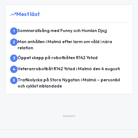
Mest läst
Sommarallsång med Funny och Humlan Djojj
1
Man anhållen i Malmö efter larm om våld i nära
2
relation
Öppet skepp på robotbåten R142 Ystad
3
Veteranrobotbåt R142 Ystad i Malmö den 4 augusti
4
Trafikolycka på Stora Nygatan i Malmö – personbil
5
och cyklist inblandade
ANNONS