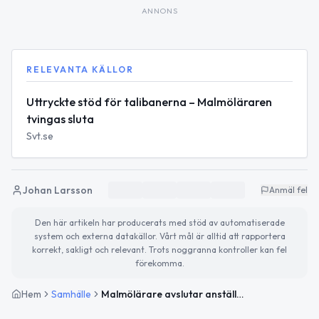
ANNONS
RELEVANTA KÄLLOR
Uttryckte stöd för talibanerna – Malmöläraren
tvingas sluta
Svt.se
Johan Larsson
Anmäl fel
Den här artikeln har producerats med stöd av automatiserade
system och externa datakällor. Vårt mål är alltid att rapportera
korrekt, sakligt och relevant. Trots noggranna kontroller kan fel
förekomma.
Hem
Samhälle
Malmölärare avslutar anställning efter stöd för talibanerna