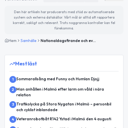
Den här artikeln har producerats med stöd av automatiserade
system och externa datakällor. Vårt mål är alltid att rapportera
korrekt, sakligt och relevant. Trots noggranna kontroller kan fel
förekomma.
Hem
Samhälle
Nationaldagsfirande och evenemang i Malmö – detta händer idag och imorgon
Mest läst
Sommarallsång med Funny och Humlan Djojj
1
Man anhållen i Malmö efter larm om våld i nära
2
relation
Trafikolycka på Stora Nygatan i Malmö – personbil
3
och cyklist inblandade
Veteranrobotbåt R142 Ystad i Malmö den 4 augusti
4