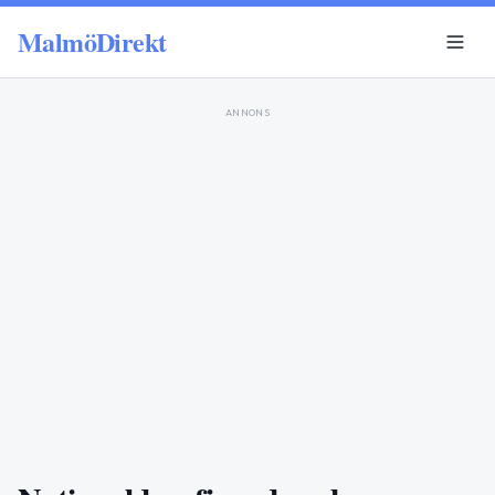
MalmöDirekt
ANNONS