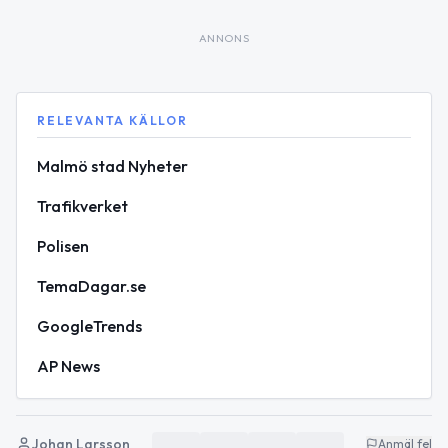
ANNONS
RELEVANTA KÄLLOR
Malmö stad Nyheter
Trafikverket
Polisen
TemaDagar.se
GoogleTrends
AP News
Johan Larsson
Anmäl fel