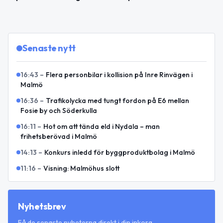
Senaste nytt
16:43
–
Flera personbilar i kollision på Inre Rinvägen i
Malmö
16:36
–
Trafikolycka med tungt fordon på E6 mellan
Fosie by och Söderkulla
16:11
–
Hot om att tända eld i Nydala – man
frihetsberövad i Malmö
14:13
–
Konkurs inledd för byggproduktbolag i Malmö
11:16
–
Visning: Malmöhus slott
Nyhetsbrev
Få de senaste nyheterna direkt i din inkorg.