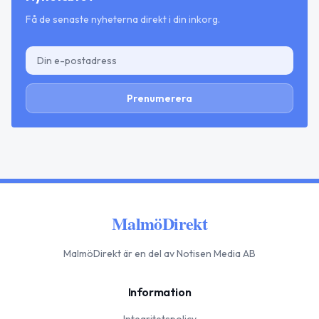
Få de senaste nyheterna direkt i din inkorg.
Prenumerera
MalmöDirekt
MalmöDirekt
är en del av Notisen Media AB
Information