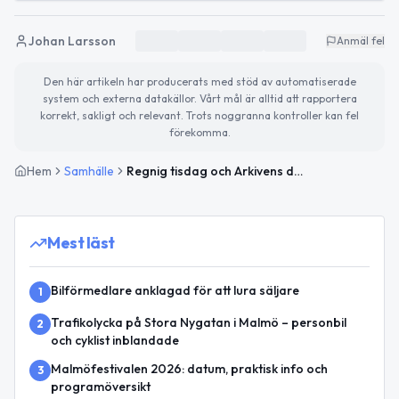
Johan Larsson
Anmäl fel
Den här artikeln har producerats med stöd av automatiserade
system och externa datakällor. Vårt mål är alltid att rapportera
korrekt, sakligt och relevant. Trots noggranna kontroller kan fel
förekomma.
Hem
Samhälle
Regnig tisdag och Arkivens dag – så ser Malmö ut idag
Mest läst
Bilförmedlare anklagad för att lura säljare
1
Trafikolycka på Stora Nygatan i Malmö – personbil
2
och cyklist inblandade
Malmöfestivalen 2026: datum, praktisk info och
3
programöversikt