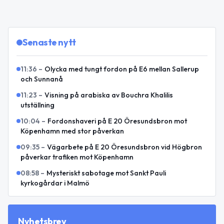
Senaste nytt
11:36
–
Olycka med tungt fordon på E6 mellan Sallerup
och Sunnanå
11:23
–
Visning på arabiska av Bouchra Khalilis
utställning
10:04
–
Fordonshaveri på E 20 Öresundsbron mot
Köpenhamn med stor påverkan
09:35
–
Vägarbete på E 20 Öresundsbron vid Högbron
påverkar trafiken mot Köpenhamn
08:58
–
Mysteriskt sabotage mot Sankt Pauli
kyrkogårdar i Malmö
Nyhetsbrev