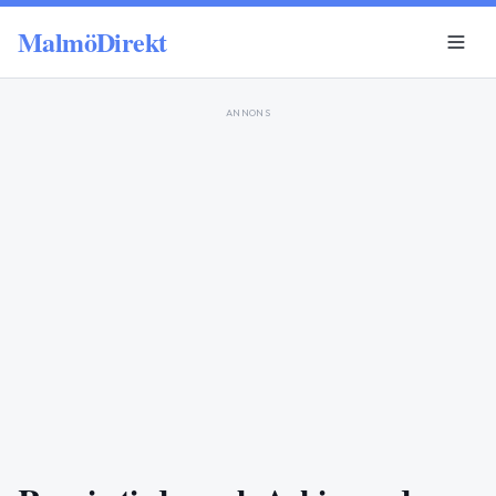
MalmöDirekt
ANNONS