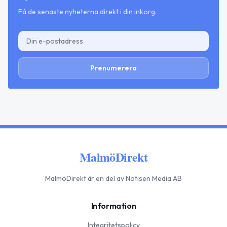
Få de senaste nyheterna direkt i din inkorg.
Prenumerera
MalmöDirekt
MalmöDirekt
är en del av Notisen Media AB
Information
Integritetspolicy