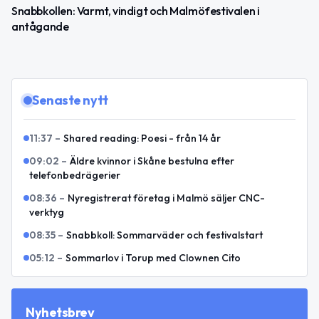
Snabbkollen: Varmt, vindigt och Malmöfestivalen i
antågande
Senaste nytt
11:37
–
Shared reading: Poesi - från 14 år
09:02
–
Äldre kvinnor i Skåne bestulna efter
telefonbedrägerier
08:36
–
Nyregistrerat företag i Malmö säljer CNC-
verktyg
08:35
–
Snabbkoll: Sommarväder och festivalstart
05:12
–
Sommarlov i Torup med Clownen Cito
Nyhetsbrev