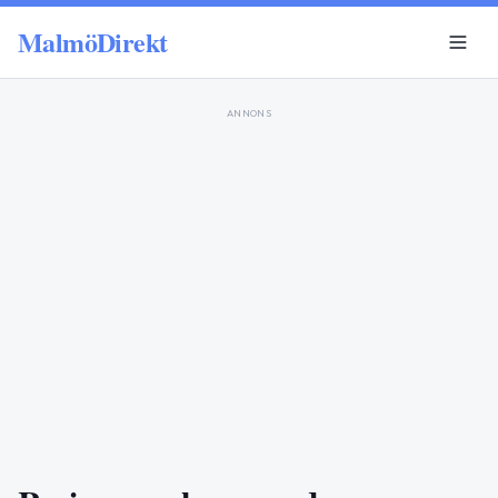
MalmöDirekt
ANNONS