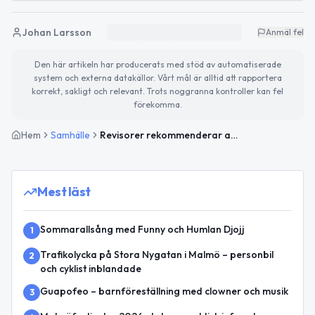
Johan Larsson
Anmäl fel
Den här artikeln har producerats med stöd av automatiserade
system och externa datakällor. Vårt mål är alltid att rapportera
korrekt, sakligt och relevant. Trots noggranna kontroller kan fel
förekomma.
Hem
Samhälle
Revisorer rekommenderar ansvarsfrihet i Malmö stad
Mest läst
Sommarallsång med Funny och Humlan Djojj
1
Trafikolycka på Stora Nygatan i Malmö – personbil
2
och cyklist inblandade
Guapofeo – barnföreställning med clowner och musik
3