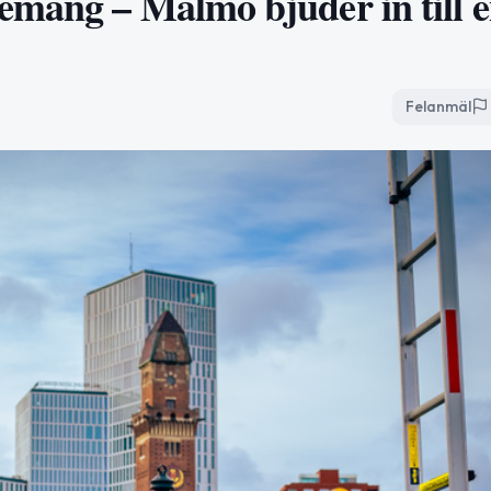
emang – Malmö bjuder in till 
Felanmäl