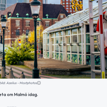
sbild: Azelius - Mostphotos
veta om Malmö idag.