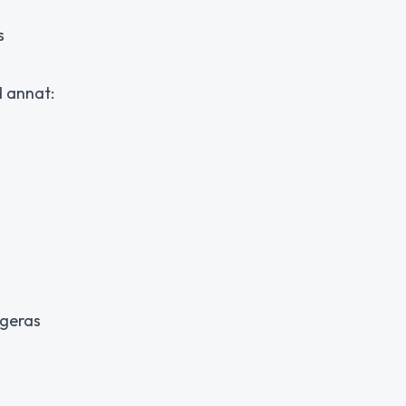
s
d annat:
ngeras