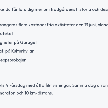
 där du får lära dig mer om trädgårdens historia och des
rrangeras flera kostnadsfria aktiviteter den 13 juni, blan
ioteket
igheter på Garaget
i på Kulturhyllan
Skeppsbrokajen
hiblis 41-årsdag med åtta filmvisningar. Samma dag arra
maraton och 10 km-distans.