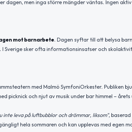
er dagen, men inga större mängder väntas. Ingen aktiv
dagen mot barnarbete
. Dagen syftar till att belysa bar
I Sverige sker ofta informationsinsatser och skolaktivi
ildammsteatern med Malmö SymfoniOrkester. Publiken bj
 med picknick och njut av musik under bar himmel – året
u inte leva på luftbubblor och drömmar, liksom"
, baserad
illgängligt hela sommaren och kan upplevas med egen mo