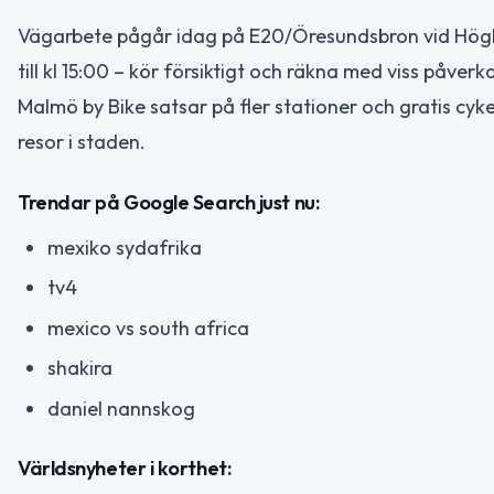
Vägarbete pågår idag på E20/Öresundsbron vid Högbr
till kl 15:00 – kör försiktigt och räkna med viss påverk
Malmö by Bike satsar på fler stationer och gratis cyke
resor i staden.
Trendar på Google Search just nu:
mexiko sydafrika
tv4
mexico vs south africa
shakira
daniel nannskog
Världsnyheter i korthet: