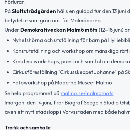
hörlurar.
På
Slottsträdgården
hålls en guidad tur den 13 juni
betydelse som grön oas för Malmöborna.
Under
Demokrativeckan Malmö möts
(12–18 juni) a
Nyhetshörna och utställning för barn på Hylliebibl
Konstutställning och workshop om mänskliga rätt
Kreativa workshops, poesi och samtal om demokrat
Cirkusföreställning "Cirkusskeppet Johanne" på 
Fotoworkshop på Moderna Museet Malmö
Se hela programmet på
malmo.se/malmomots
.
Imorgon, den 14 juni, firar Biograf Spegeln Studio G
även ett nytt stadslopp i Varvsstaden med både halv
Trafik och samhälle