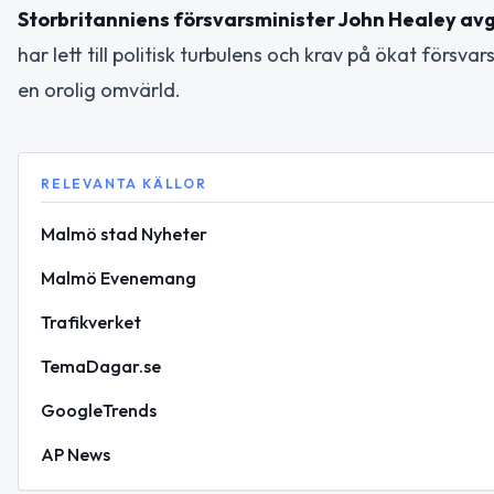
Storbritanniens försvarsminister John Healey av
har lett till politisk turbulens och krav på ökat försv
en orolig omvärld.
RELEVANTA KÄLLOR
Malmö stad Nyheter
Malmö Evenemang
Trafikverket
TemaDagar.se
GoogleTrends
AP News