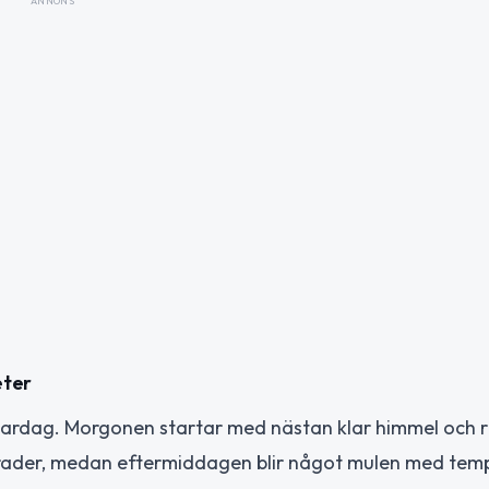
ANNONS
eter
ardag. Morgonen startar med nästan klar himmel och r
 grader, medan eftermiddagen blir något mulen med tem