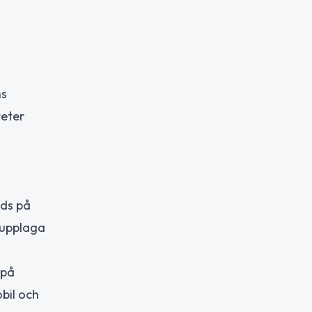
ns
teter
uds på
s upplaga
 på
bil och