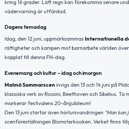
kring 16 grader. Lätt regn kan förekomma senare und
vädervarning är utfärdad.
Dagens temadag
Idag, den 12 juni, uppmärksammas
Internationella 
rättigheter och kampen mot barnarbete världen över. 
kopplat till denna FN-dag.
Evenemang och kultur – idag och imorgon
Malmö Sommarscen
invigs den 13 och 14 juni på P
klassiska verk av Rossini, Beethoven och Sibelius. Ta
markerar festivalens 20-årsjubileum!
Den 13 juni startar även hörlursvandringen
"Man kan j
scenföreställningen Blomsterkiosken. Verket finns t