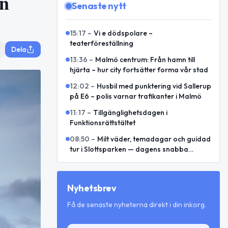
en
Senaste nytt
15:17
–
Vi e dödspolare –
teaterföreställning
Dela
13:36
–
Malmö centrum: Från hamn till
hjärta – hur city fortsätter forma vår stad
12:02
–
Husbil med punktering vid Sallerup
på E6 – polis varnar trafikanter i Malmö
11:17
–
Tillgänglighetsdagen i
Funktionsrättstältet
08:50
–
Milt väder, temadagar och guidad
tur i Slottsparken — dagens snabba
översikt
Nyhetsbrev
Få de senaste nyheterna direkt i din inkorg.