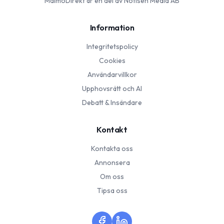
MalmöDirekt
är en del av Notisen Media AB
Information
Integritetspolicy
Cookies
Användarvillkor
Upphovsrätt och AI
Debatt & Insändare
Kontakt
Kontakta oss
Annonsera
Om oss
Tipsa oss