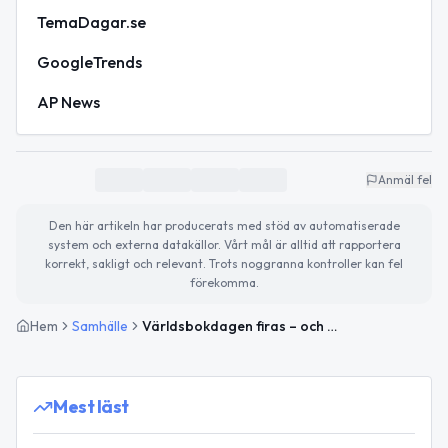
TemaDagar.se
GoogleTrends
AP News
Anmäl fel
Den här artikeln har producerats med stöd av automatiserade
system och externa datakällor. Vårt mål är alltid att rapportera
korrekt, sakligt och relevant. Trots noggranna kontroller kan fel
förekomma.
Hem
Samhälle
Världsbokdagen firas – och Malmö bjuder på sol och kultur
Mest läst