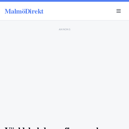
MalmöDirekt
ANNONS