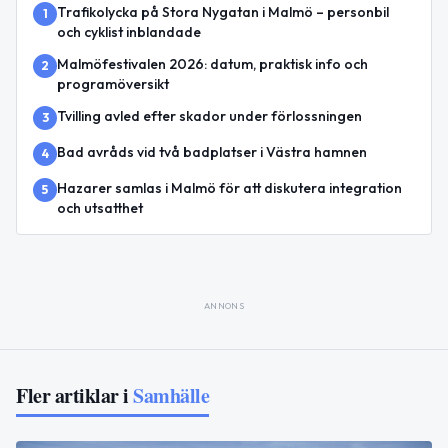
Trafikolycka på Stora Nygatan i Malmö – personbil
1
och cyklist inblandade
Malmöfestivalen 2026: datum, praktisk info och
2
programöversikt
Tvilling avled efter skador under förlossningen
3
Bad avråds vid två badplatser i Västra hamnen
4
Hazarer samlas i Malmö för att diskutera integration
5
och utsatthet
ANNONS
Fler artiklar i
Samhälle