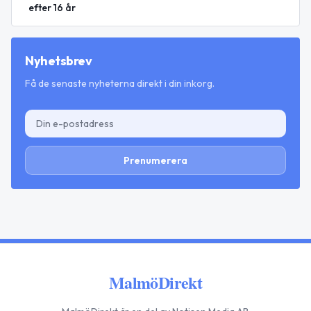
efter 16 år
Nyhetsbrev
Få de senaste nyheterna direkt i din inkorg.
Prenumerera
MalmöDirekt