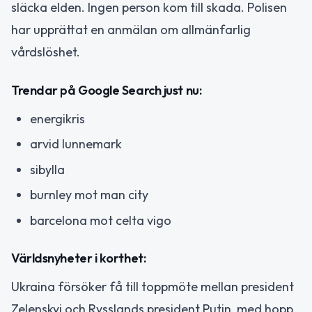
släcka elden. Ingen person kom till skada. Polisen
har upprättat en anmälan om allmänfarlig
vårdslöshet.
Trendar på Google Search just nu:
energikris
arvid lunnemark
sibylla
burnley mot man city
barcelona mot celta vigo
Världsnyheter i korthet:
Ukraina försöker få till toppmöte mellan president
Zelenskyj och Rysslands president Putin, med hopp