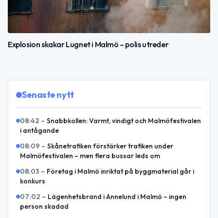
Explosion skakar Lugnet i Malmö – polis utreder
Senaste nytt
08:42
–
Snabbkollen: Varmt, vindigt och Malmöfestivalen
i antågande
08:09
–
Skånetrafiken förstärker trafiken under
Malmöfestivalen – men flera bussar leds om
08:03
–
Företag i Malmö inriktat på byggmaterial går i
konkurs
07:02
–
Lägenhetsbrand i Annelund i Malmö – ingen
person skadad