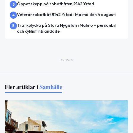
Öppet skepp på robotbåten R142 Ystad
3
Veteranrobotbåt R142 Ystad i Malmö den 4 augusti
4
Trafikolycka på Stora Nygatan i Malmö – personbil
5
och cyklist inblandade
ANNONS
Fler artiklar i
Samhälle