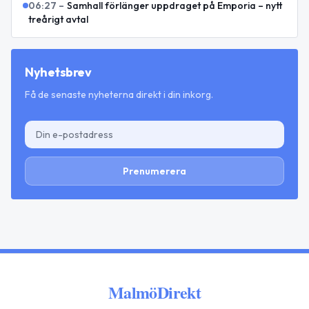
06:27
–
Samhall förlänger uppdraget på Emporia – nytt
treårigt avtal
Nyhetsbrev
Få de senaste nyheterna direkt i din inkorg.
Prenumerera
MalmöDirekt