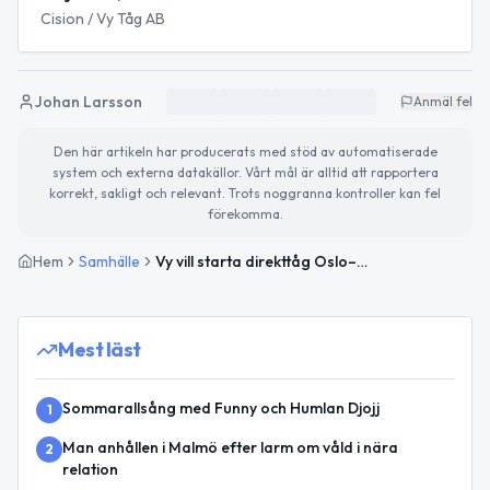
Cision / Vy Tåg AB
Johan Larsson
Anmäl fel
Den här artikeln har producerats med stöd av automatiserade
system och externa datakällor. Vårt mål är alltid att rapportera
korrekt, sakligt och relevant. Trots noggranna kontroller kan fel
förekomma.
Hem
Samhälle
Vy vill starta direkttåg Oslo–Berlin med stopp i Malmö och Göteborg
Mest läst
Sommarallsång med Funny och Humlan Djojj
1
Man anhållen i Malmö efter larm om våld i nära
2
relation