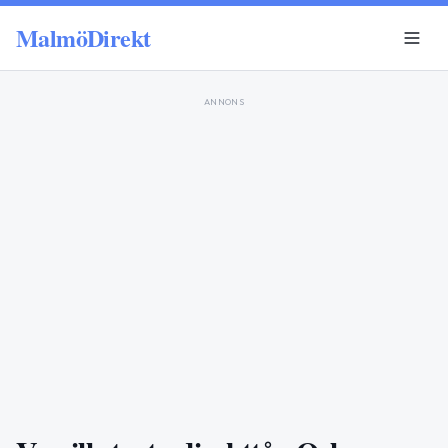
MalmöDirekt
ANNONS