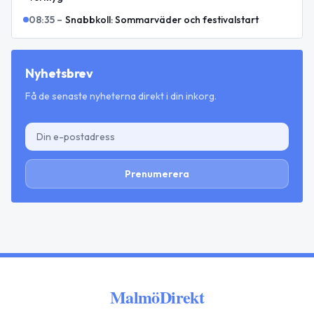
08:35
–
Snabbkoll: Sommarväder och festivalstart
Nyhetsbrev
Få de senaste nyheterna direkt i din inkorg.
Prenumerera
MalmöDirekt