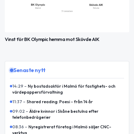
Vinst för BK Olympic hemma mot Skövde AIK
Senaste nytt
14:29
–
Ny bostadsaktör i Malmö för fastighets- och
värdepappersförvaltning
11:37
–
Shared reading: Poesi - från 14 år
09:02
–
Äldre kvinnor i Skåne bestulna efter
telefonbedrägerier
08:36
–
Nyregistrerat företag i Malmö säljer CNC-
verktyg