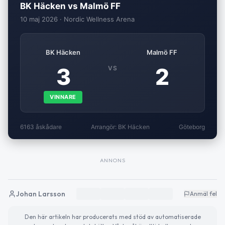
BK Häcken vs Malmö FF
10 maj 2026 · Nordic Wellness Arena
BK Häcken
Malmö FF
3
2
VS
VINNARE
6163 åskådare
Arrangör: BK Häcken
Göteborg
ANNONS
Johan Larsson
Anmäl fel
Den här artikeln har producerats med stöd av automatiserade