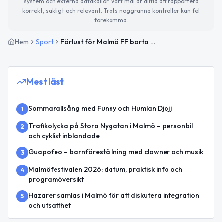
system och externa datakällor. Vårt mål är alltid att rapportera
korrekt, sakligt och relevant. Trots noggranna kontroller kan fel
förekomma.
Hem
Sport
Förlust för Malmö FF borta mot BK Häcken
Mest läst
Sommarallsång med Funny och Humlan Djojj
1
Trafikolycka på Stora Nygatan i Malmö – personbil
2
och cyklist inblandade
Guapofeo – barnföreställning med clowner och musik
3
Malmöfestivalen 2026: datum, praktisk info och
4
programöversikt
Hazarer samlas i Malmö för att diskutera integration
5
och utsatthet