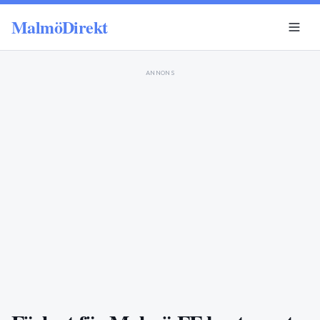
MalmöDirekt
ANNONS