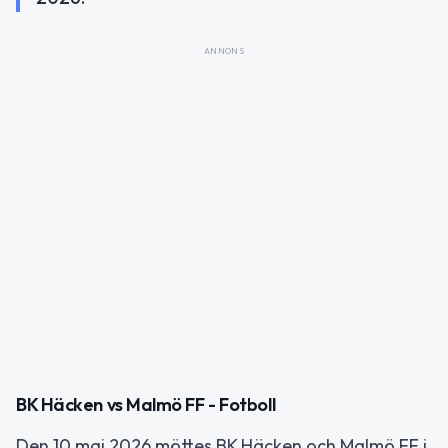
ANNONS
BK Häcken vs Malmö FF - Fotboll
Den 10 maj 2026 möttes BK Häcken och Malmö FF i