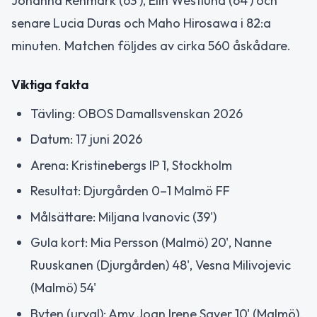
Johanna Renmark (63'), Elin Westlund (64') och
senare Lucia Duras och Maho Hirosawa i 82:a
minuten. Matchen följdes av cirka 560 åskådare.
Viktiga fakta
Tävling: OBOS Damallsvenskan 2026
Datum: 17 juni 2026
Arena: Kristinebergs IP 1, Stockholm
Resultat: Djurgården 0–1 Malmö FF
Målsättare: Miljana Ivanovic (39')
Gula kort: Mia Persson (Malmö) 20', Nanne
Ruuskanen (Djurgården) 48', Vesna Milivojevic
(Malmö) 54'
Byten (urval): Amy Joan Irene Sayer 10' (Malmö),