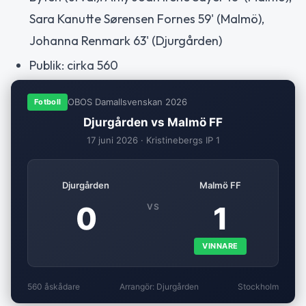
Sara Kanutte Sørensen Fornes 59' (Malmö),
Johanna Renmark 63' (Djurgården)
Publik: cirka 560
OBOS Damallsvenskan 2026
Fotboll
Djurgården vs Malmö FF
17 juni 2026 · Kristinebergs IP 1
Djurgården
Malmö FF
0
1
VS
VINNARE
560 åskådare
Arrangör: Djurgården
Stockholm