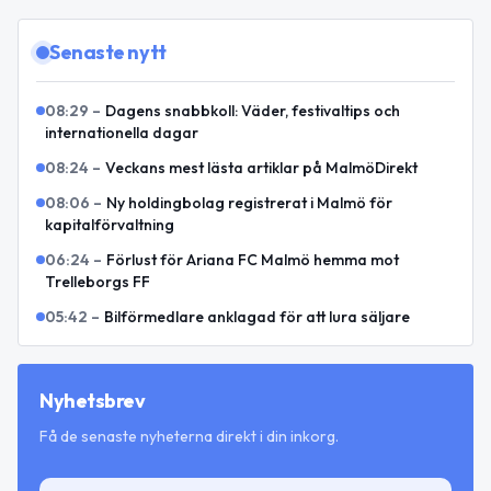
Senaste nytt
08:29
–
Dagens snabbkoll: Väder, festivaltips och
internationella dagar
08:24
–
Veckans mest lästa artiklar på MalmöDirekt
08:06
–
Ny holdingbolag registrerat i Malmö för
kapitalförvaltning
06:24
–
Förlust för Ariana FC Malmö hemma mot
Trelleborgs FF
05:42
–
Bilförmedlare anklagad för att lura säljare
Nyhetsbrev
Få de senaste nyheterna direkt i din inkorg.