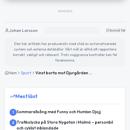
ANNONS
Johan Larsson
Anmäl fel
Den här artikeln har producerats med stöd av automatiserade
system och externa datakällor. Vårt mål är alltid att rapportera
korrekt, sakligt och relevant. Trots noggranna kontroller kan fel
förekomma.
Hem
Sport
Vinst borta mot Djurgården för Malmö FF
Mest läst
Sommarallsång med Funny och Humlan Djojj
1
Trafikolycka på Stora Nygatan i Malmö – personbil
2
och cyklist inblandade