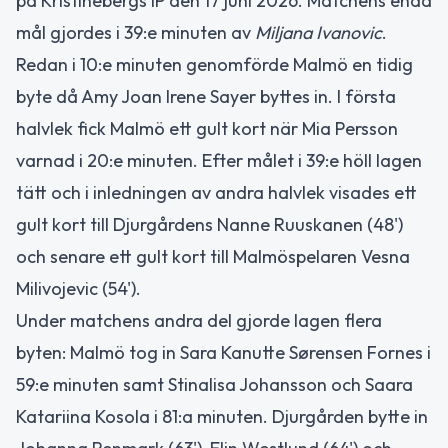
på Kristinebergs IP den 17 juni 2026. Matchens enda
mål gjordes i 39:e minuten av
Miljana Ivanovic
.
Redan i 10:e minuten genomförde Malmö en tidig
byte då Amy Joan Irene Sayer byttes in. I första
halvlek fick Malmö ett gult kort när Mia Persson
varnad i 20:e minuten. Efter målet i 39:e höll lagen
tätt och i inledningen av andra halvlek visades ett
gult kort till Djurgårdens Nanne Ruuskanen (48')
och senare ett gult kort till Malmöspelaren Vesna
Milivojevic (54').
Under matchens andra del gjorde lagen flera
byten: Malmö tog in Sara Kanutte Sørensen Fornes i
59:e minuten samt Stinalisa Johansson och Saara
Katariina Kosola i 81:a minuten. Djurgården bytte in