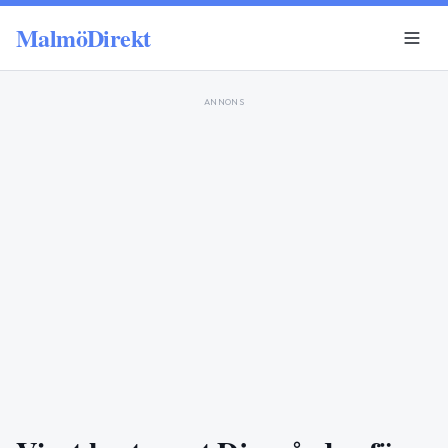
MalmöDirekt
ANNONS