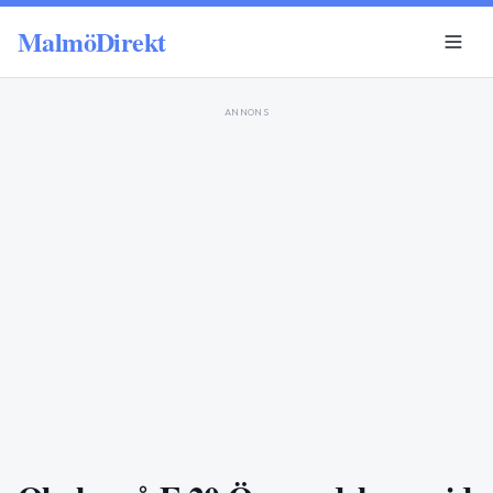
MalmöDirekt
ANNONS