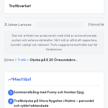
Trafikverket
Johan Larsson
Anmäl fel
Den här artikeln har producerats med stöd av automatiserade
system och externa datakällor. Vårt mål är alltid att rapportera
korrekt, sakligt och relevant. Trots noggranna kontroller kan fel
förekomma.
Hem
Trafik
Olycka på E 20 Öresundsbron vid Högbron med stor påverkan mot Köpenhamn
Mest läst
Sommarallsång med Funny och Humlan Djojj
1
Trafikolycka på Stora Nygatan i Malmö – personbil
2
och cyklist inblandade