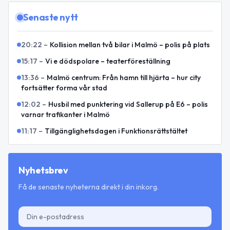
Senaste nytt
20:22
–
Kollision mellan två bilar i Malmö – polis på plats
15:17
–
Vi e dödspolare – teaterföreställning
13:36
–
Malmö centrum: Från hamn till hjärta – hur city
fortsätter forma vår stad
12:02
–
Husbil med punktering vid Sallerup på E6 – polis
varnar trafikanter i Malmö
11:17
–
Tillgänglighetsdagen i Funktionsrättstältet
Nyhetsbrev
Få de senaste nyheterna direkt i din inkorg.