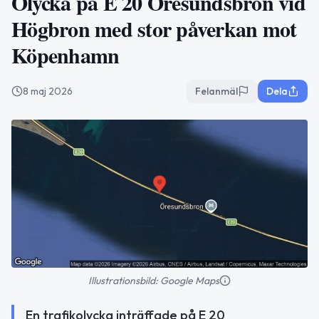
Olycka på E 20 Öresundsbron vid
Högbron med stor påverkan mot
Köpenhamn
8 maj 2026
Felanmäl
Dela
Illustrationsbild: Google Maps
En trafikolycka inträffade på E 20