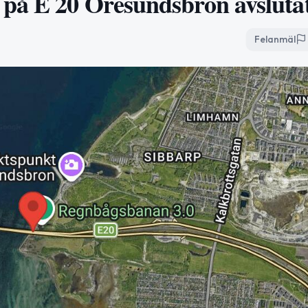
 på E 20 Öresundsbron avsluta
Felanmäl