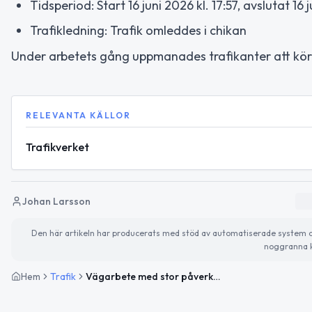
Tidsperiod: Start 16 juni 2026 kl. 17:57, avslutat 16 
Trafikledning: Trafik omleddes i chikan
Under arbetets gång uppmanades trafikanter att köra
RELEVANTA KÄLLOR
Trafikverket
Johan Larsson
Den här artikeln har producerats med stöd av automatiserade system och 
noggranna k
Hem
Trafik
Vägarbete med stor påverkan på E 20 Öresundsbron avslutat