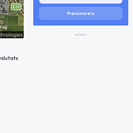
Prenumerera
ANNONS
slutats