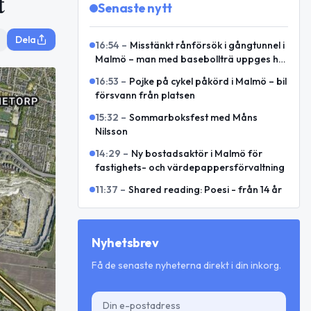
t
Senaste nytt
Dela
16:54
–
Misstänkt rånförsök i gångtunnel i
Malmö – man med basebollträ uppges ha
hotat två kvinnor
16:53
–
Pojke på cykel påkörd i Malmö – bil
försvann från platsen
15:32
–
Sommarboksfest med Måns
Nilsson
14:29
–
Ny bostadsaktör i Malmö för
fastighets- och värdepappersförvaltning
11:37
–
Shared reading: Poesi - från 14 år
Nyhetsbrev
Få de senaste nyheterna direkt i din inkorg.