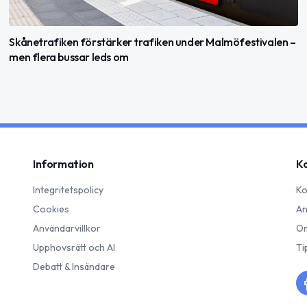
Skånetrafiken förstärker trafiken under Malmöfestivalen –
men flera bussar leds om
Information
K
Integritetspolicy
Ko
Cookies
An
Användarvillkor
Om
Upphovsrätt och AI
Ti
Debatt & Insändare