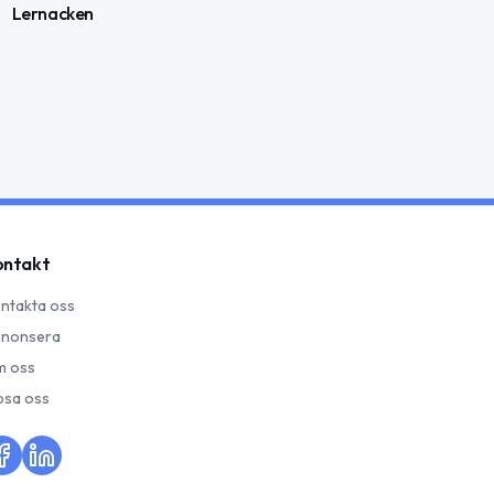
Lernacken
ontakt
ntakta oss
nonsera
 oss
psa oss