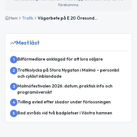
förekomma.
Hem
Trafik
Vägarbete på E 20 Öresundsbron vid Lernacken påverkar trafiken mot Köpenhamn
Mest läst
Bilförmedlare anklagad för att lura säljare
1
Trafikolycka på Stora Nygatan i Malmö – personbil
2
och cyklist inblandade
Malmöfestivalen 2026: datum, praktisk info och
3
programöversikt
Tvilling avled efter skador under förlossningen
4
Bad avråds vid två badplatser i Västra hamnen
5