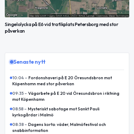
Singelolycka på E6 vid trafikplats Petersborg med stor
påverkan
Senaste nytt
10:04
–
Fordonshaveri på E 20 Öresundsbron mot
Köpenhamn med stor påverkan
09:35
–
Vägarbete på E 20 vid Öresundsbron i riktning
mot Köpenhamn
08:58
–
Mysteriskt sabotage mot Sankt Pauli
kyrkogårdar i Malmö
08:38
–
Dagens korta: väder, Malmöfestival och
snabbinformation