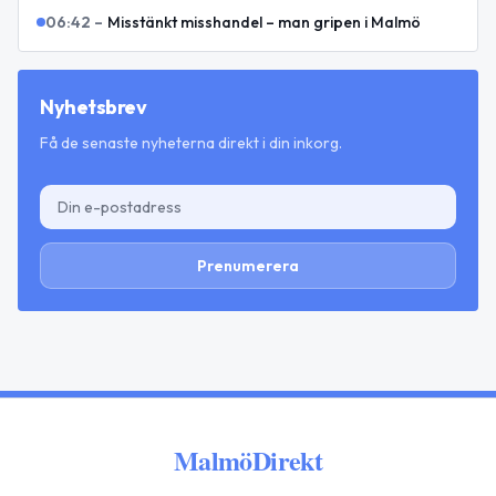
06:42
–
Misstänkt misshandel – man gripen i Malmö
Nyhetsbrev
Få de senaste nyheterna direkt i din inkorg.
Prenumerera
MalmöDirekt