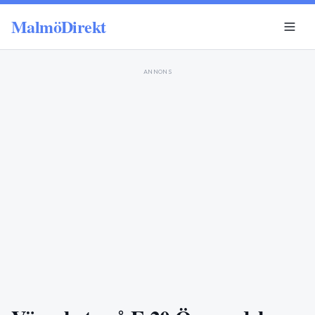
MalmöDirekt
ANNONS