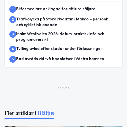
Bilförmedlare anklagad för att lura säljare
1
Trafikolycka på Stora Nygatan i Malmö – personbil
2
och cyklist inblandade
Malmöfestivalen 2026: datum, praktisk info och
3
programöversikt
Tvilling avled efter skador under förlossningen
4
Bad avråds vid två badplatser i Västra hamnen
5
ANNONS
Fler artiklar i
Blåljus