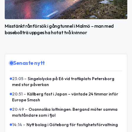
Misstänkt rånförsök i gångtunnel i Malmö – man med
basebollträ uppges ha hotat två kvinnor
Senaste nytt
23:05
–
Singelolycka på E6 vid trafikplats Petersborg
med stor påverkan
20:51
–
Källberg fast i Japan – väntade 24 timmar inför
Europe Smash
20:49
–
Osannolika lottningen: Bergand möter samma
motståndare som i fjol
14:14
–
Nytt bolag i Göteborg för fastighetsförvaltning