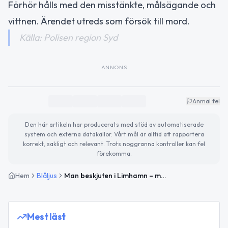
Förhör hålls med den misstänkte, målsägande och
vittnen. Ärendet utreds som försök till mord.
Källa: Polisen region Syd
ANNONS
Anmäl fel
Den här artikeln har producerats med stöd av automatiserade
system och externa datakällor. Vårt mål är alltid att rapportera
korrekt, sakligt och relevant. Trots noggranna kontroller kan fel
förekomma.
Hem
Blåljus
Man beskjuten i Limhamn – misstänkt gripen för försök till mord
Mest läst