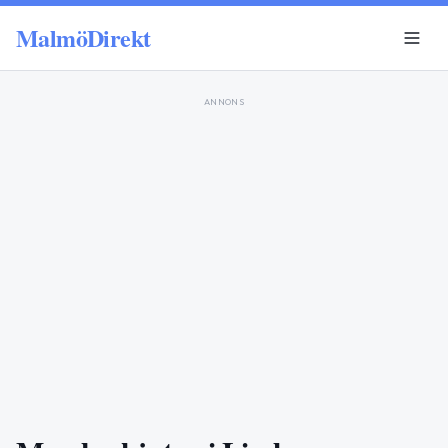
MalmöDirekt
ANNONS