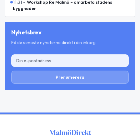
11:31
–
Workshop Re:Malmö – omarbeta stadens
byggnader
Nyhetsbrev
Få de senaste nyheterna direkt i din inkorg.
Prenumerera
MalmöDirekt