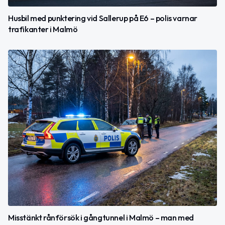
Husbil med punktering vid Sallerup på E6 – polis varnar
trafikanter i Malmö
Misstänkt rånförsök i gångtunnel i Malmö – man med