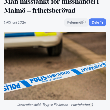
Man misstänkt för misshandel i
Malmö – frihetsberövad
15 juni 2026
Felanmäl
Dela
Illustrationsbild: Trygve Finkelsen - Mostphotos