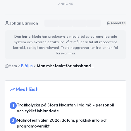
ANNONS
Johan Larsson
Anmäl fel
Den här artikeln har producerats med stöd av automatiserade
system och externa datakällor. Vårt mål är alltid att rapportera
korrekt, sakligt och relevant. Trots noggranna kontroller kan fel
förekomma.
Hem
Blåljus
Man misstänkt för misshandel i Malmö – frihetsberövad
Mest läst
Trafikolycka på Stora Nygatan i Malmö – personbil
1
och cyklist inblandade
Malmöfestivalen 2026: datum, praktisk info och
2
programöversikt