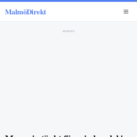
MalmöDirekt
ANNONS