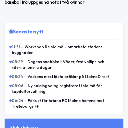
basebollträ uppges ha hotat två kvinnor
Senaste nytt
11:31
–
Workshop Re:Malmö – omarbeta stadens
byggnader
08:29
–
Dagens snabbkoll: Väder, festivaltips och
internationella dagar
08:24
–
Veckans mest lästa artiklar på MalmöDirekt
08:06
–
Ny holdingbolag registrerat i Malmö för
kapitalförvaltning
06:24
–
Förlust för Ariana FC Malmö hemma mot
Trelleborgs FF